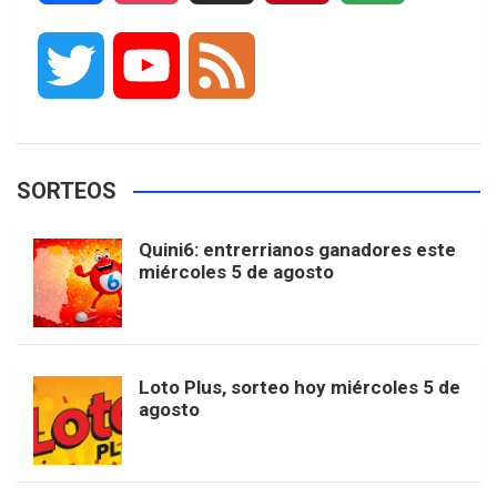
a
n
i
i
o
T
Y
F
c
s
k
n
o
w
o
e
e
t
T
t
g
SORTEOS
i
u
e
b
a
o
e
l
Quini6: entrerrianos ganadores este
t
T
d
miércoles 5 de agosto
o
g
k
r
e
t
u
o
r
e
M
Loto Plus, sorteo hoy miércoles 5 de
e
b
agosto
k
a
s
a
r
e