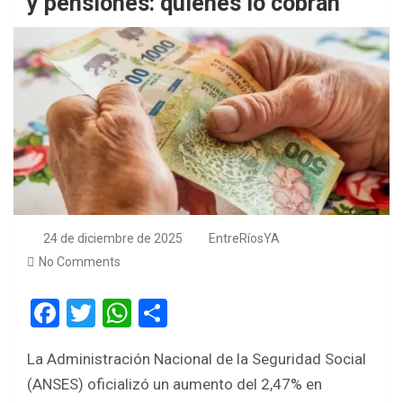
y pensiones: quienes lo cobran
24 de diciembre de 2025
EntreRíosYA
No Comments
F
T
W
S
a
wi
h
h
La Administración Nacional de la Seguridad Social
ce
tt
at
ar
(ANSES) oficializó un aumento del 2,47% en
b
er
s
e