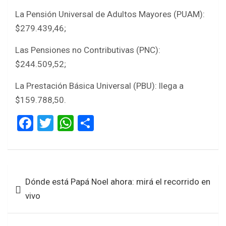
La Pensión Universal de Adultos Mayores (PUAM):
$279.439,46;
Las Pensiones no Contributivas (PNC):
$244.509,52;
La Prestación Básica Universal (PBU): llega a
$159.788,50.
F
T
W
S
a
wi
h
h
ce
tt
at
ar
b
er
s
e
Navegación
Dónde está Papá Noel ahora: mirá el recorrido en
o
A
de
vivo
o
p
entradas
k
p