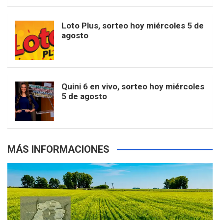
t
u
o
r
e
M
Loto Plus, sorteo hoy miércoles 5 de
e
b
agosto
k
a
s
a
r
e
m
t
p
Quini 6 en vivo, sorteo hoy miércoles
5 de agosto
s
MÁS INFORMACIONES