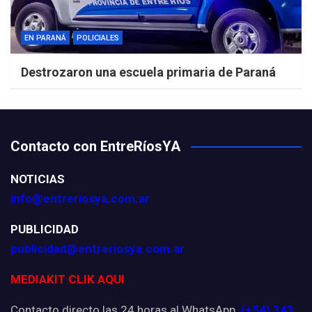
EN PARANÁ
POLICIALES
Destrozaron una escuela primaria de Paraná
Contacto con EntreRíosYA
NOTICIAS
info@entreriosya.com.ar
PUBLICIDAD
publicidad@entreriosya.com.ar
MEDIAKIT CLIK AQUI
Contacto directo las 24 horas al WhatsApp
(+54) 343