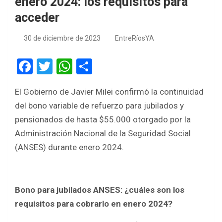
enero 2024: los requisitos para
acceder
30 de diciembre de 2023
EntreRíosYA
F
T
W
S
a
wi
h
h
El Gobierno de Javier Milei confirmó la continuidad
ce
tt
at
ar
del bono variable de refuerzo para jubilados y
b
er
s
e
pensionados de hasta $55.000 otorgado por la
o
A
Administración Nacional de la Seguridad Social
o
p
(ANSES) durante enero 2024.
k
p
Bono para jubilados ANSES: ¿cuáles son los
requisitos para cobrarlo en enero 2024?