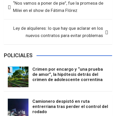
“Nos vamos a poner de pie”, fue la promesa de
o
A
de
Milei en el show de Fátima Flórez
o
p
entradas
k
p
Ley de alquileres: lo que hay que aclarar en los
nuevos contratos para evitar problemas
POLICIALES
Crimen por encargo y “una prueba
de amor”, la hipótesis detrás del
crimen de adolescente correntina
Camionero despistó en ruta
entrerriana tras perder el control del
rodado