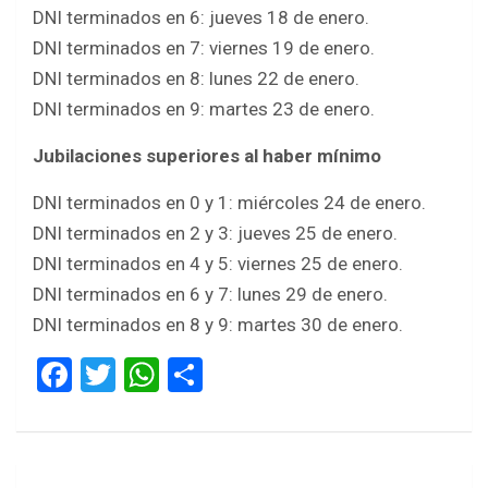
DNI terminados en 6: jueves 18 de enero.
DNI terminados en 7: viernes 19 de enero.
DNI terminados en 8: lunes 22 de enero.
DNI terminados en 9: martes 23 de enero.
Jubilaciones superiores al haber mínimo
DNI terminados en 0 y 1: miércoles 24 de enero.
DNI terminados en 2 y 3: jueves 25 de enero.
DNI terminados en 4 y 5: viernes 25 de enero.
DNI terminados en 6 y 7: lunes 29 de enero.
DNI terminados en 8 y 9: martes 30 de enero.
F
T
W
S
a
wi
h
h
ce
tt
at
ar
b
er
s
e
Navegación