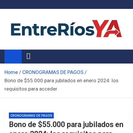
Skip
to
content
Noticias de Entre Ríos
Información de toda la provincia ahora
Home
CRONOGRAMAS DE PAGOS
Bono de $55.000 para jubilados en enero 2024: los
requisitos para acceder
CRONOGRAMAS DE PAGOS
Bono de $55.000 para jubilados en