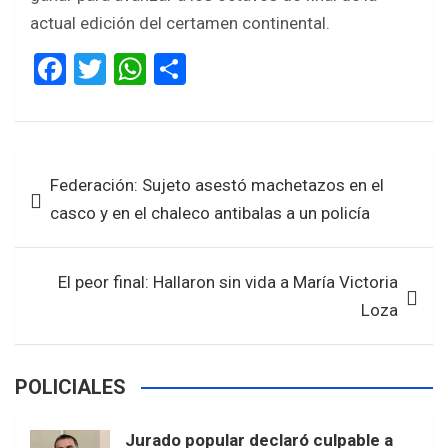
actual edición del certamen continental.
F
T
W
S
a
wi
h
h
ce
tt
at
ar
b
er
s
e
Navegación
Federación: Sujeto asestó machetazos en el
o
A
de
casco y en el chaleco antibalas a un policía
o
p
entradas
k
p
El peor final: Hallaron sin vida a María Victoria
Loza
POLICIALES
Jurado popular declaró culpable a