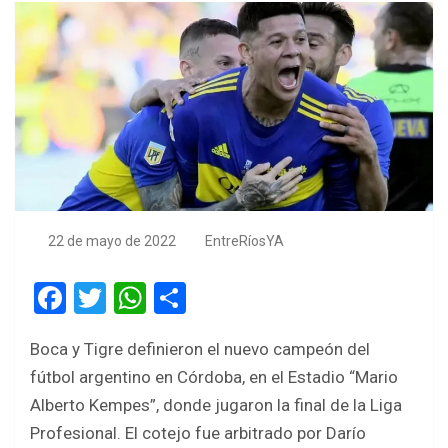
22 de mayo de 2022
EntreRíosYA
F
T
W
S
a
wi
h
h
Boca y Tigre definieron el nuevo campeón del
ce
tt
at
ar
fútbol argentino en Córdoba, en el Estadio “Mario
b
er
s
e
Alberto Kempes”, donde jugaron la final de la Liga
o
A
Profesional. El cotejo fue arbitrado por Darío