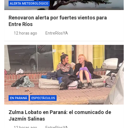
ALERTA METEOROLÓGICO
Renovaron alerta por fuertes vientos para
Entre Ríos
12 horas ago
EntreRíosYA
EN PARANÁ
ESPECTÁCULOS
Zulma Lobato en Paraná: el comunicado de
Jazmín Salinas
12 horas ago
EntreRíosYA