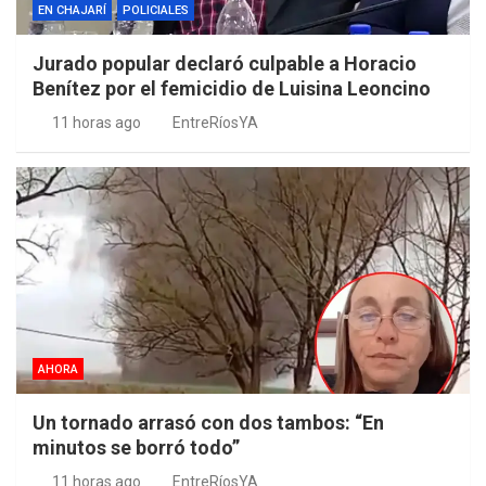
EN CHAJARÍ
POLICIALES
Jurado popular declaró culpable a Horacio
Benítez por el femicidio de Luisina Leoncino
11 horas ago
EntreRíosYA
AHORA
Un tornado arrasó con dos tambos: “En
minutos se borró todo”
11 horas ago
EntreRíosYA