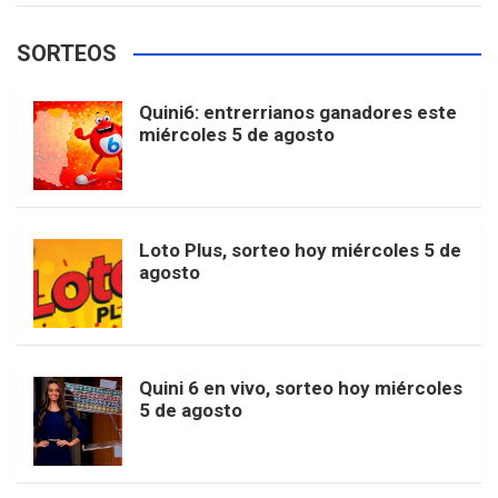
e
t
T
t
g
SORTEOS
i
u
e
b
a
o
e
l
Quini6: entrerrianos ganadores este
t
T
d
miércoles 5 de agosto
o
g
k
r
e
t
u
o
r
e
M
Loto Plus, sorteo hoy miércoles 5 de
e
b
agosto
k
a
s
a
r
e
m
t
p
Quini 6 en vivo, sorteo hoy miércoles
5 de agosto
s