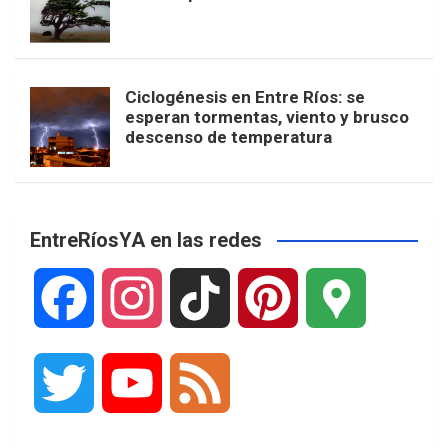
Ciclogénesis en Entre Ríos: se
esperan tormentas, viento y brusco
descenso de temperatura
EntreRíosYA en las redes
F
I
T
P
G
a
n
i
i
o
T
Y
F
c
s
k
n
o
w
o
e