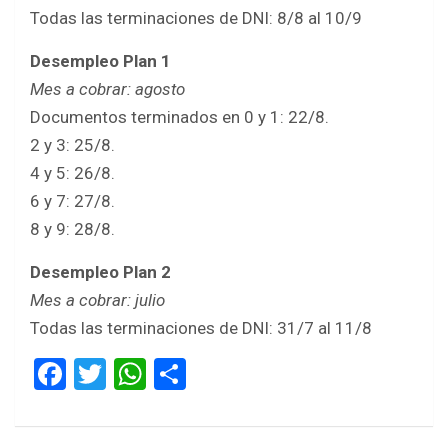
Todas las terminaciones de DNI: 8/8 al 10/9
Desempleo Plan 1
Mes a cobrar: agosto
Documentos terminados en 0 y 1: 22/8.
2 y 3: 25/8.
4 y 5: 26/8.
6 y 7: 27/8.
8 y 9: 28/8.
Desempleo Plan 2
Mes a cobrar: julio
Todas las terminaciones de DNI: 31/7 al 11/8
F
T
W
S
a
wi
h
h
ce
tt
at
ar