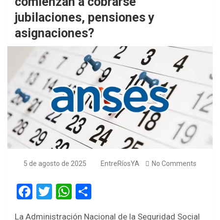
comienzan a cobrarse
jubilaciones, pensiones y
asignaciones?
5 de agosto de 2025
EntreRíosYA
No Comments
F
T
W
S
a
wi
h
h
La Administración Nacional de la Seguridad Social