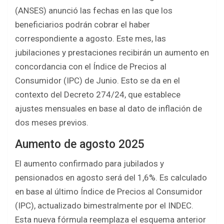
ce
tt
at
ar
(ANSES) anunció las fechas en las que los
b
er
s
e
beneficiarios podrán cobrar el haber
o
A
correspondiente a agosto. Este mes, las
o
p
jubilaciones y prestaciones recibirán un aumento en
k
p
concordancia con el Índice de Precios al
Consumidor (IPC) de Junio. Esto se da en el
contexto del Decreto 274/24, que establece
ajustes mensuales en base al dato de inflación de
dos meses previos.
Aumento de agosto 2025
El aumento confirmado para jubilados y
pensionados en agosto será del 1,6%. Es calculado
en base al último Índice de Precios al Consumidor
(IPC), actualizado bimestralmente por el INDEC.
Esta nueva fórmula reemplaza el esquema anterior