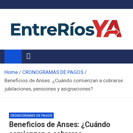
Skip
to
content
Noticias de Entre Ríos
Información de toda la provincia ahora
Home
CRONOGRAMAS DE PAGOS
Beneficios de Anses: ¿Cuándo comienzan a cobrarse
jubilaciones, pensiones y asignaciones?
CRONOGRAMAS DE PAGOS
Beneficios de Anses: ¿Cuándo