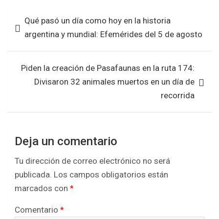
b
er
s
e
Navegación
Qué pasó un día como hoy en la historia
o
A
de
argentina y mundial: Efemérides del 5 de agosto
o
p
entradas
k
p
Piden la creación de Pasafaunas en la ruta 174:
Divisaron 32 animales muertos en un día de
recorrida
Deja un comentario
Tu dirección de correo electrónico no será
publicada.
Los campos obligatorios están
marcados con
*
Comentario
*