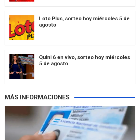
t
u
o
r
e
M
Loto Plus, sorteo hoy miércoles 5 de
e
b
agosto
k
a
s
a
r
e
m
t
p
Quini 6 en vivo, sorteo hoy miércoles
5 de agosto
s
MÁS INFORMACIONES