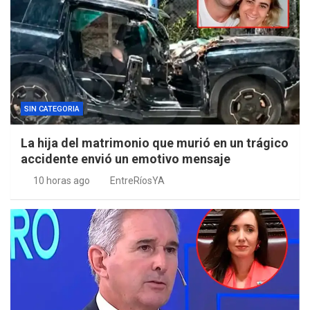
SIN CATEGORIA
La hija del matrimonio que murió en un trágico
accidente envió un emotivo mensaje
10 horas ago
EntreRíosYA