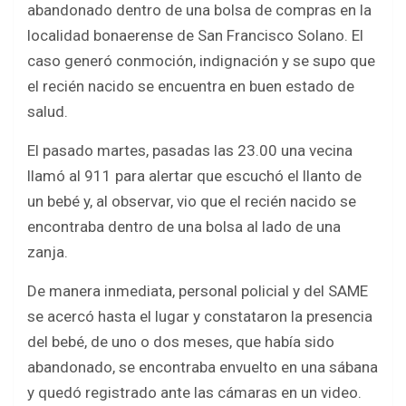
abandonado dentro de una bolsa de compras en la
b
er
s
e
localidad bonaerense de San Francisco Solano. El
o
A
caso generó conmoción, indignación y se supo que
o
p
el recién nacido se encuentra en buen estado de
k
p
salud.
El pasado martes, pasadas las 23.00 una vecina
llamó al 911 para alertar que escuchó el llanto de
un bebé y, al observar, vio que el recién nacido se
encontraba dentro de una bolsa al lado de una
zanja.
De manera inmediata, personal policial y del SAME
se acercó hasta el lugar y constataron la presencia
del bebé, de uno o dos meses, que había sido
abandonado, se encontraba envuelto en una sábana
y quedó registrado ante las cámaras en un video.