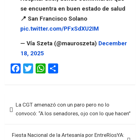
se encuentra en buen estado de salud
📍 San Francisco Solano
pic.twitter.com/PFxSdXU2IM
— Vía Szeta (@mauroszeta)
December
18, 2025
F
T
W
S
a
wi
h
h
ce
tt
at
ar
b
er
s
e
Navegación
La CGT amenazó con un paro pero no lo
o
A
de
convocó: “A los senadores, ojo con lo que hacen”
o
p
entradas
k
p
Fiesta Nacional de la Artesanía por EntreRíosYA: