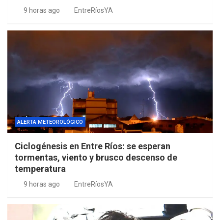
9 horas ago
EntreRíosYA
ALERTA METEOROLÓGICO
Ciclogénesis en Entre Ríos: se esperan
tormentas, viento y brusco descenso de
temperatura
9 horas ago
EntreRíosYA