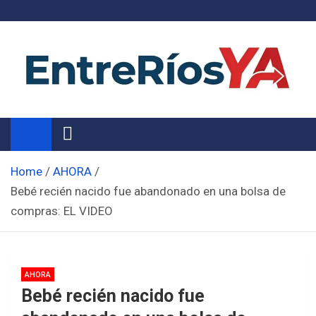
Skip
to
content
Noticias de Entre Ríos
Información de toda la provincia ahora
Home
AHORA
Bebé recién nacido fue abandonado en una bolsa de
compras: EL VIDEO
AHORA
Bebé recién nacido fue