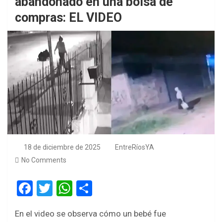
abandonado en una bolsa de
compras: EL VIDEO
18 de diciembre de 2025
EntreRíosYA
No Comments
F
T
W
S
a
wi
h
h
En el video se observa cómo un bebé fue
ce
tt
at
ar