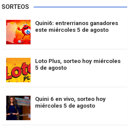
e
t
T
t
g
SORTEOS
i
u
e
b
a
o
e
l
Quini6: entrerrianos ganadores
t
T
d
este miércoles 5 de agosto
o
g
k
r
e
t
u
o
r
e
M
Loto Plus, sorteo hoy miércoles
e
b
5 de agosto
k
a
s
a
r
e
m
t
p
Quini 6 en vivo, sorteo hoy
miércoles 5 de agosto
s