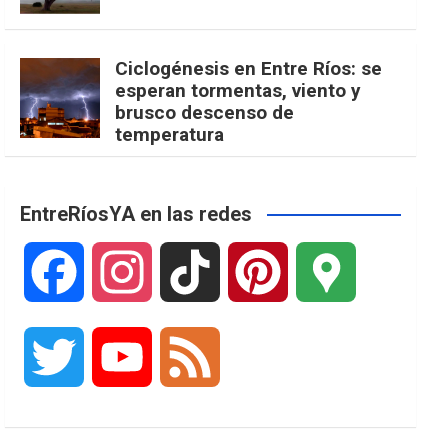
Ciclogénesis en Entre Ríos: se
esperan tormentas, viento y
brusco descenso de
temperatura
EntreRíosYA en las redes
F
I
T
P
G
a
n
i
i
o
T
Y
F
c
s
k
n
o
w
o
e