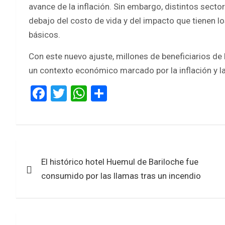
avance de la inflación. Sin embargo, distintos sect
debajo del costo de vida y del impacto que tienen 
básicos.
Con este nuevo ajuste, millones de beneficiarios de 
un contexto económico marcado por la inflación y 
F
T
W
S
a
wi
h
h
ce
tt
at
ar
b
er
s
e
Navegación
o
A
El histórico hotel Huemul de Bariloche fue
de
o
p
consumido por las llamas tras un incendio
k
p
entradas