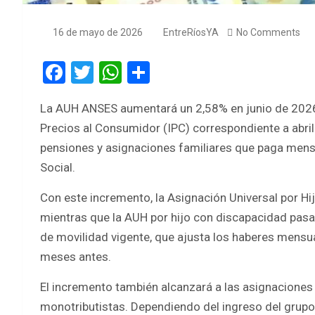
16 de mayo de 2026
EntreRíosYA
No Comments
F
T
W
S
a
wi
h
h
La AUH ANSES aumentará un 2,58% en junio de 2026, 
ce
tt
at
ar
Precios al Consumidor (IPC) correspondiente a abril
b
er
s
e
pensiones y asignaciones familiares que paga mens
o
A
Social.
o
p
Con este incremento, la Asignación Universal por H
k
p
mientras que la AUH por hijo con discapacidad pas
de movilidad vigente, que ajusta los haberes mensu
meses antes.
El incremento también alcanzará a las asignaciones
monotributistas. Dependiendo del ingreso del grupo