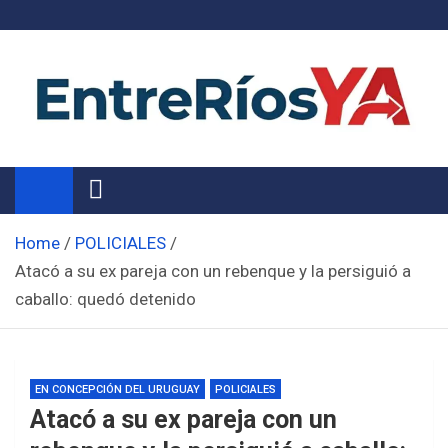
Skip
to
content
Noticias de Entre Ríos
Información de toda la provincia ahora
Home
POLICIALES
Atacó a su ex pareja con un rebenque y la persiguió a
caballo: quedó detenido
EN CONCEPCIÓN DEL URUGUAY
POLICIALES
Atacó a su ex pareja con un