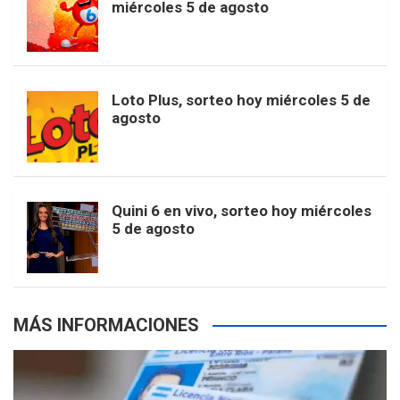
t
T
d
miércoles 5 de agosto
o
g
k
r
e
t
u
o
r
e
M
Loto Plus, sorteo hoy miércoles 5 de
e
b
agosto
k
a
s
a
r
e
m
t
p
Quini 6 en vivo, sorteo hoy miércoles
5 de agosto
s
MÁS INFORMACIONES