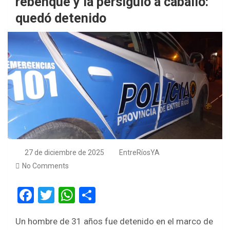
rebenque y la persiguió a caballo:
quedó detenido
27 de diciembre de 2025
EntreRíosYA
No Comments
F
T
W
S
a
wi
h
h
Un hombre de 31 años fue detenido en el marco de
ce
tt
at
ar