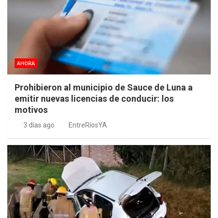
AHORA
Prohibieron al municipio de Sauce de Luna a
emitir nuevas licencias de conducir: los
motivos
3 días ago
EntreRíosYA