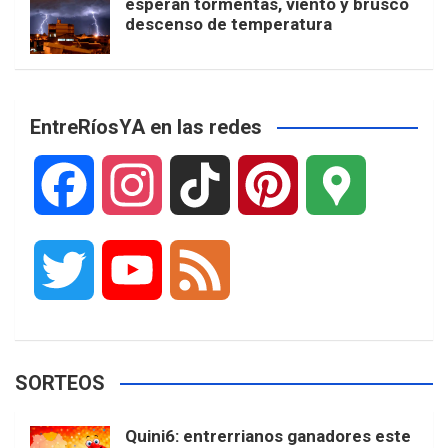
esperan tormentas, viento y brusco
descenso de temperatura
EntreRíosYA en las redes
F
I
T
P
G
a
n
i
i
o
T
Y
F
c
s
k
n
o
w
o
e
e
t
T
t
g
SORTEOS
i
u
e
b
a
o
e
l
Quini6: entrerrianos ganadores este