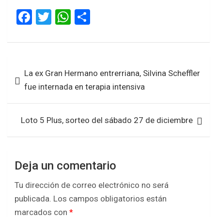
F
T
W
S
a
wi
h
h
ce
tt
at
ar
b
er
s
e
Navegación
La ex Gran Hermano entrerriana, Silvina Scheffler
o
A
de
fue internada en terapia intensiva
o
p
entradas
k
p
Loto 5 Plus, sorteo del sábado 27 de diciembre
Deja un comentario
Tu dirección de correo electrónico no será
publicada.
Los campos obligatorios están
marcados con
*