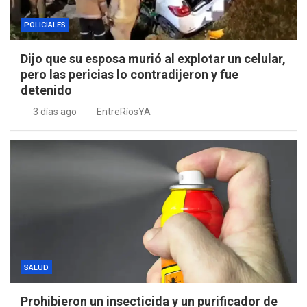
POLICIALES
Dijo que su esposa murió al explotar un celular,
pero las pericias lo contradijeron y fue
detenido
3 días ago
EntreRíosYA
SALUD
Prohibieron un insecticida y un purificador de