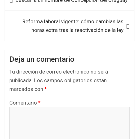
Buscan a un hombre de Concepción del Uruguay
o
A
de
o
p
entradas
k
p
Reforma laboral vigente: cómo cambian las
horas extra tras la reactivación de la ley
Deja un comentario
Tu dirección de correo electrónico no será
publicada.
Los campos obligatorios están
marcados con
*
Comentario
*