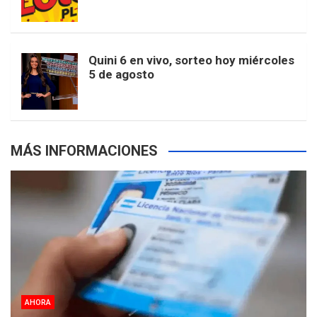
k
a
s
a
r
e
m
t
p
Quini 6 en vivo, sorteo hoy miércoles
5 de agosto
s
MÁS INFORMACIONES
AHORA