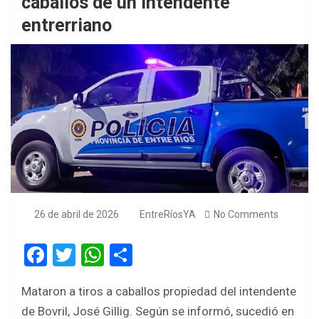
caballos de un intendente
entrerriano
26 de abril de 2026
EntreRíosYA
No Comments
F
T
W
S
a
wi
h
h
Mataron a tiros a caballos propiedad del intendente
ce
tt
at
ar
de Bovril, José Gillig. Según se informó, sucedió en