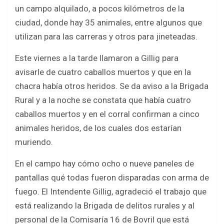
b
er
s
e
un campo alquilado, a pocos kilómetros de la
o
A
ciudad, donde hay 35 animales, entre algunos que
o
p
utilizan para las carreras y otros para jineteadas.
k
p
Este viernes a la tarde llamaron a Gillig para
avisarle de cuatro caballos muertos y que en la
chacra había otros heridos. Se da aviso a la Brigada
Rural y a la noche se constata que había cuatro
caballos muertos y en el corral confirman a cinco
animales heridos, de los cuales dos estarían
muriendo.
En el campo hay cómo ocho o nueve paneles de
pantallas qué todas fueron disparadas con arma de
fuego. El Intendente Gillig, agradeció el trabajo que
está realizando la Brigada de delitos rurales y al
personal de la Comisaría 16 de Bovril que está