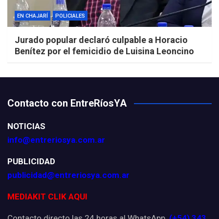
EN CHAJARÍ
POLICIALES
Jurado popular declaró culpable a Horacio
Benítez por el femicidio de Luisina Leoncino
Contacto con EntreRíosYA
NOTICIAS
info@entreriosya.com.ar
PUBLICIDAD
publicidad@entreriosya.com.ar
MEDIAKIT CLIK AQUI
Contacto directo las 24 horas al WhatsApp
(+54) 343