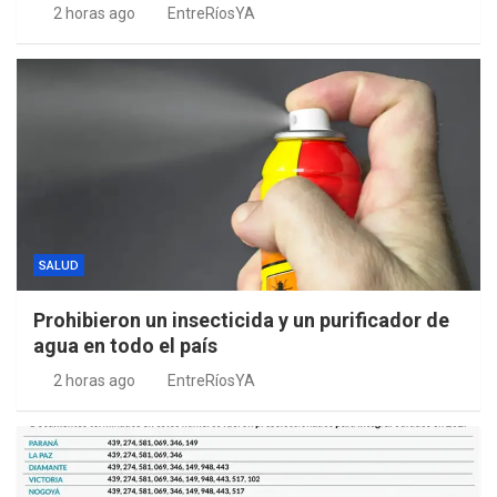
2 horas ago
EntreRíosYA
SALUD
Prohibieron un insecticida y un purificador de
agua en todo el país
2 horas ago
EntreRíosYA