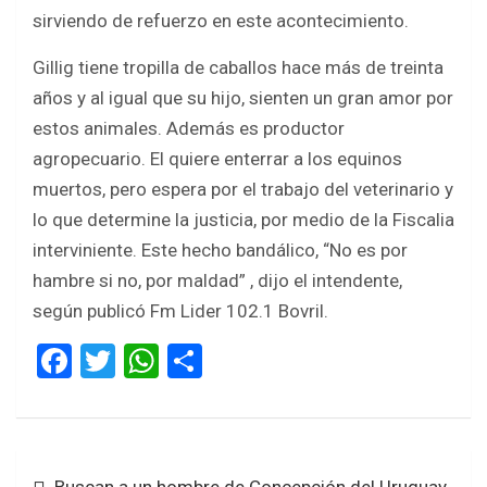
sirviendo de refuerzo en este acontecimiento.
Gillig tiene tropilla de caballos hace más de treinta
años y al igual que su hijo, sienten un gran amor por
estos animales. Además es productor
agropecuario. El quiere enterrar a los equinos
muertos, pero espera por el trabajo del veterinario y
lo que determine la justicia, por medio de la Fiscalia
interviniente. Este hecho bandálico, “No es por
hambre si no, por maldad” , dijo el intendente,
según publicó Fm Lider 102.1 Bovril.
F
T
W
S
a
wi
h
h
ce
tt
at
ar
b
er
s
e
Navegación