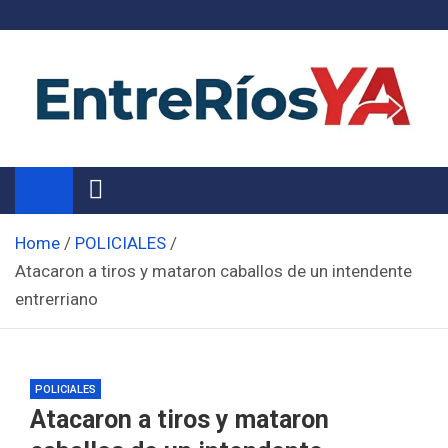
Skip
to
content
Noticias de Entre Ríos
Información de toda la provincia ahora
Home
POLICIALES
Atacaron a tiros y mataron caballos de un intendente
entrerriano
POLICIALES
Atacaron a tiros y mataron