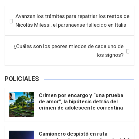
ce
tt
at
ar
b
er
s
e
Navegación
Avanzan los trámites para repatriar los restos de
o
A
de
Nicolás Milessi, el paranaense fallecido en Italia
o
p
entradas
k
p
¿Cuáles son los peores miedos de cada uno de
los signos?
POLICIALES
Crimen por encargo y “una prueba
de amor”, la hipótesis detrás del
crimen de adolescente correntina
Camionero despistó en ruta