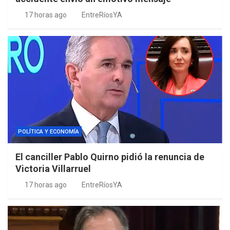
17 horas ago
EntreRíosYA
POLÍTICA Y ECONOMÍA
El canciller Pablo Quirno pidió la renuncia de
Victoria Villarruel
17 horas ago
EntreRíosYA