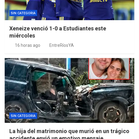
SIN CATEGORIA
Xeneize venció 1-0 a Estudiantes este
miércoles
16 horas ago
EntreRíosYA
SIN CATEGORIA
La hija del matrimonio que murió en un trágico
accidente envió un emotivo mensaje