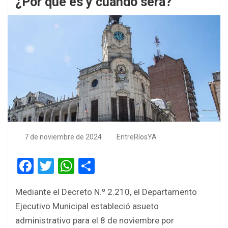
¿Por qué es y cuándo será?
7 de noviembre de 2024
EntreRíosYA
F
T
W
S
a
wi
h
h
Mediante el Decreto N.º 2.210, el Departamento
ce
tt
at
ar
Ejecutivo Municipal estableció asueto
b
er
s
e
administrativo para el 8 de noviembre por