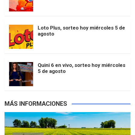
o
g
k
r
e
t
u
o
r
e
M
Loto Plus, sorteo hoy miércoles 5 de
e
b
agosto
k
a
s
a
r
e
m
t
p
Quini 6 en vivo, sorteo hoy miércoles
5 de agosto
s
MÁS INFORMACIONES