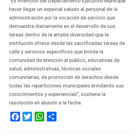
“Es intención del Departamento Ejecutivo Municipal
hacer llegar un especial saludo al personal de la
administración por la vocación de servicio que
demuestra diariamente en el desarrollo de sus
tareas dentro de la amplia diversidad que la
institución ofrece desde las sacrificadas tareas de
calle y servicios específicos que brinda la
comunidad de atención al público, educativas de
salud, administrativas, técnicas sociales
comunitarias, de promoción de derechos desde
todas las reparticiones municipales brindando sus
conocimientos y experiencias”, sostiene la
resolución en alusión a la fecha.
F
T
W
S
a
wi
h
h