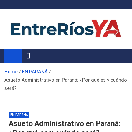
Skip
to
content
Noticias de Entre Ríos
Información de toda la provincia ahora
Home
EN PARANÁ
Asueto Administrativo en Paraná: ¿Por qué es y cuándo
será?
EN PARANÁ
Asueto Administrativo en Paraná: