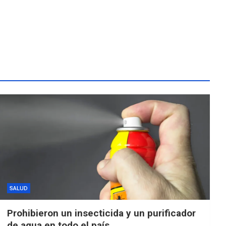
SALUD
Prohibieron un insecticida y un purificador
de agua en todo el país