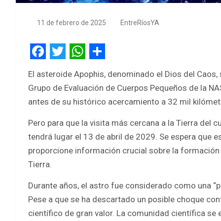
11 de febrero de 2025
EntreRíosYA
F
T
W
S
El asteroide Apophis, denominado el Dios del Caos, s
a
w
h
h
Grupo de Evaluación de Cuerpos Pequeños de la NASA
c
i
a
a
antes de su histórico acercamiento a 32 mil kilómet
e
t
t
r
Pero para que la visita más cercana a la Tierra del 
b
t
s
e
tendrá lugar el 13 de abril de 2029. Se espera que 
o
e
A
proporcione información crucial sobre la formación 
o
r
p
Tierra.
k
p
Durante años, el astro fue considerado como una “po
Pese a que se ha descartado un posible choque contr
científico de gran valor. La comunidad científica se