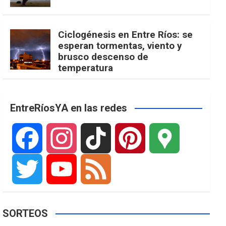
Ciclogénesis en Entre Ríos: se
esperan tormentas, viento y
brusco descenso de
temperatura
EntreRíosYA en las redes
F
I
T
P
G
a
n
i
i
o
T
Y
F
SORTEOS