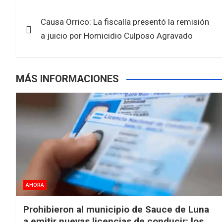
c
i
a
a
Navegación
e
t
t
r
Causa Orrico: La fiscalía presentó la remisión
de
b
t
s
e
a juicio por Homicidio Culposo Agravado
entradas
o
e
A
o
r
p
MÁS INFORMACIONES
k
p
AHORA
Prohibieron al municipio de Sauce de Luna
a emitir nuevas licencias de conducir: los