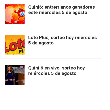
c
s
k
n
o
w
o
e
Quini6: entrerrianos ganadores
este miércoles 5 de agosto
e
t
T
t
g
i
u
e
b
a
o
e
l
t
T
d
Loto Plus, sorteo hoy miércoles
5 de agosto
o
g
k
r
e
t
u
o
r
e
M
e
b
Quini 6 en vivo, sorteo hoy
miércoles 5 de agosto
k
a
s
a
r
e
m
t
p
s