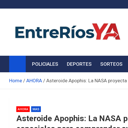
Skip
to
content
Noticias de Entre Ríos
Información de toda la provincia ahora
POLICIALES
DEPORTES
SORTEOS
Home
AHORA
Asteroide Apophis: La NASA proyecta 
AHORA
MAS
Asteroide Apophis: La NASA p