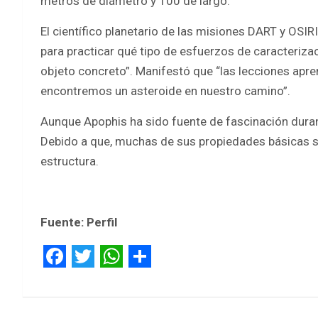
metros de diámetro y 100 de largo.
El científico planetario de las misiones DART y OSIR
para practicar qué tipo de esfuerzos de caracteriz
objeto concreto”. Manifestó que “las lecciones apre
encontremos un asteroide en nuestro camino”.
Aunque Apophis ha sido fuente de fascinación duran
Debido a que, muchas de sus propiedades básicas 
estructura.
Fuente: Perfil
F
T
W
S
a
w
h
h