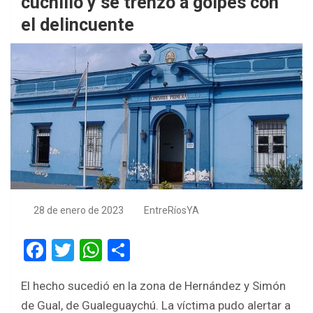
cuchillo y se trenzó a golpes con
el delincuente
28 de enero de 2023
EntreRíosYA
F
T
W
S
a
wi
h
h
El hecho sucedió en la zona de Hernández y Simón
ce
tt
at
ar
de Gual, de Gualeguaychú. La víctima pudo alertar a