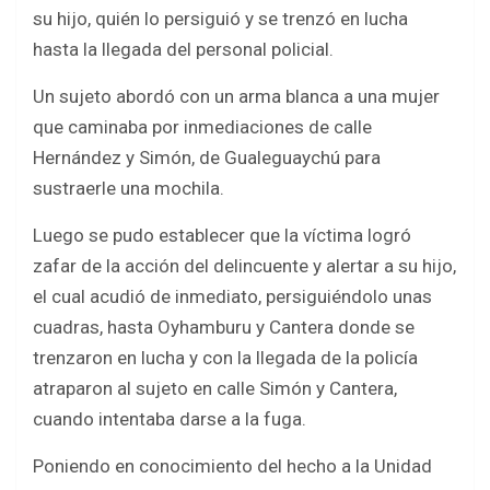
b
er
s
e
su hijo, quién lo persiguió y se trenzó en lucha
o
A
hasta la llegada del personal policial.
o
p
Un sujeto abordó con un arma blanca a una mujer
k
p
que caminaba por inmediaciones de calle
Hernández y Simón, de Gualeguaychú para
sustraerle una mochila.
Luego se pudo establecer que la víctima logró
zafar de la acción del delincuente y alertar a su hijo,
el cual acudió de inmediato, persiguiéndolo unas
cuadras, hasta Oyhamburu y Cantera donde se
trenzaron en lucha y con la llegada de la policía
atraparon al sujeto en calle Simón y Cantera,
cuando intentaba darse a la fuga.
Poniendo en conocimiento del hecho a la Unidad