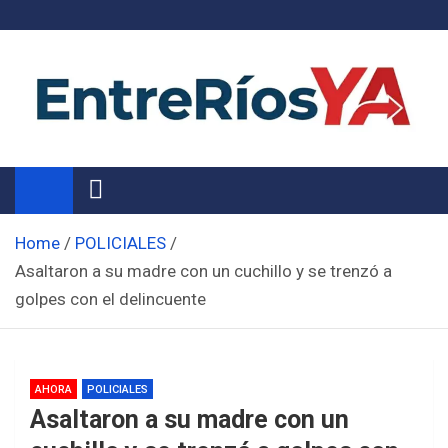
Skip
to
content
Noticias de Entre Ríos
Información de toda la provincia ahora
Home
POLICIALES
Asaltaron a su madre con un cuchillo y se trenzó a
golpes con el delincuente
AHORA
POLICIALES
Asaltaron a su madre con un