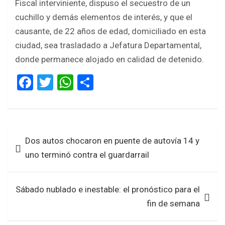
Fiscal interviniente, dispuso el secuestro de un
cuchillo y demás elementos de interés, y que el
causante, de 22 años de edad, domiciliado en esta
ciudad, sea trasladado a Jefatura Departamental,
donde permanece alojado en calidad de detenido.
F
T
W
S
a
wi
h
h
ce
tt
at
ar
b
er
s
e
Navegación
Dos autos chocaron en puente de autovía 14 y
o
A
de
uno terminó contra el guardarrail
o
p
entradas
k
p
Sábado nublado e inestable: el pronóstico para el
fin de semana