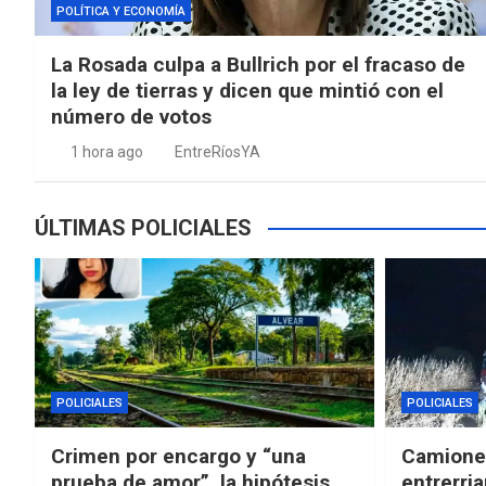
POLÍTICA Y ECONOMÍA
La Rosada culpa a Bullrich por el fracaso de
la ley de tierras y dicen que mintió con el
número de votos
1 hora ago
EntreRíosYA
ÚLTIMAS POLICIALES
POLICIALES
POLICIALES
Crimen por encargo y “una
Camioner
prueba de amor”, la hipótesis
entrerria