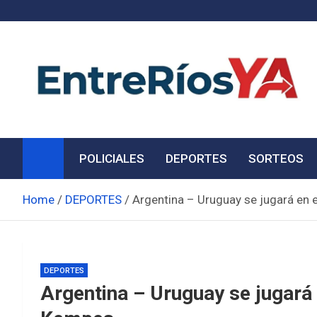
Skip
to
content
Noticias de Entre Ríos
Información de toda la provincia ahora
POLICIALES
DEPORTES
SORTEOS
Home
DEPORTES
Argentina – Uruguay se jugará en 
DEPORTES
Argentina – Uruguay se jugará 