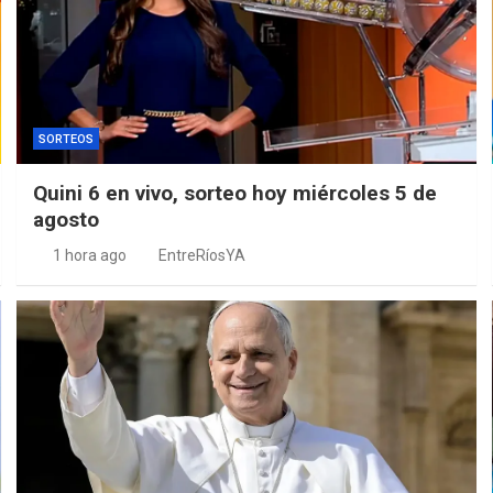
SORTEOS
Quini 6 en vivo, sorteo hoy miércoles 5 de
agosto
1 hora ago
EntreRíosYA