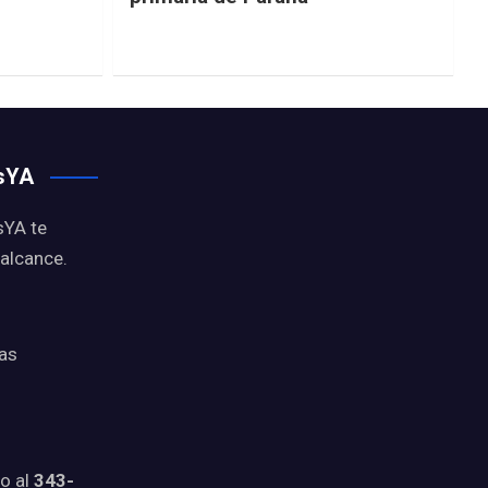
osYA
sYA te
 alcance.
ias
o al
343-