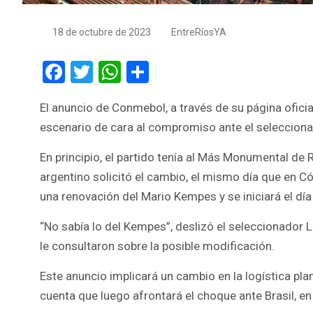
18 de octubre de 2023
EntreRíosYA
F
T
W
S
a
wi
h
h
El anuncio de Conmebol, a través de su página oficial
ce
tt
at
ar
escenario de cara al compromiso ante el seleccionad
b
er
s
e
o
A
En principio, el partido tenía al Más Monumental de R
argentino solicitó el cambio, el mismo día que en 
o
p
una renovación del Mario Kempes y se iniciará el día
k
p
“No sabía lo del Kempes”, deslizó el seleccionador Li
le consultaron sobre la posible modificación.
Este anuncio implicará un cambio en la logística pla
cuenta que luego afrontará el choque ante Brasil, en