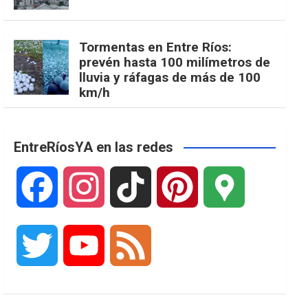
Tormentas en Entre Ríos:
prevén hasta 100 milímetros de
lluvia y ráfagas de más de 100
km/h
EntreRíosYA en las redes
F
I
T
P
G
a
n
i
i
o
T
Y
F
c
s
k
n
o
w
o
e