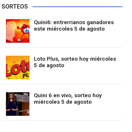
e
t
T
t
g
SORTEOS
i
u
e
b
a
o
e
l
Quini6: entrerrianos ganadores
t
T
d
este miércoles 5 de agosto
o
g
k
r
e
t
u
o
r
e
M
Loto Plus, sorteo hoy miércoles
e
b
5 de agosto
k
a
s
a
r
e
m
t
p
Quini 6 en vivo, sorteo hoy
miércoles 5 de agosto
s