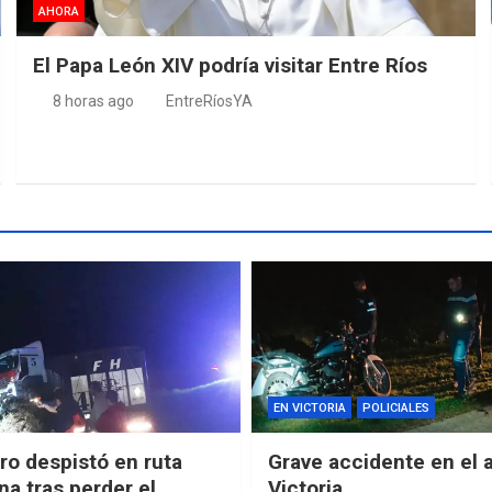
AHORA
El Papa León XIV podría visitar Entre Ríos
8 horas ago
EntreRíosYA
EN VICTORIA
POLICIALES
o despistó en ruta
Grave accidente en el 
na tras perder el
Victoria