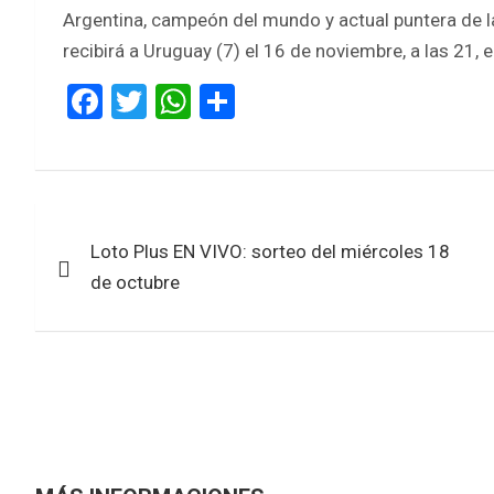
Argentina, campeón del mundo y actual puntera de 
recibirá a Uruguay (7) el 16 de noviembre, a las 21, e
F
T
W
S
a
wi
h
h
ce
tt
at
ar
b
er
s
e
Navegación
o
A
Loto Plus EN VIVO: sorteo del miércoles 18
de
o
p
de octubre
k
p
entradas