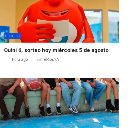
SORTEOS
Quini 6, sorteo hoy miércoles 5 de agosto
1 hora ago
EntreRíosYA