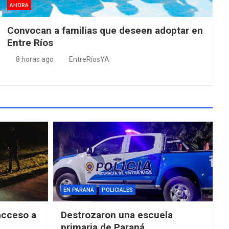
AHORA
Convocan a familias que deseen adoptar en
Entre Ríos
8 horas ago
EntreRíosYA
EN PARANÁ
POLICIALES
acceso a
Destrozaron una escuela
primaria de Paraná