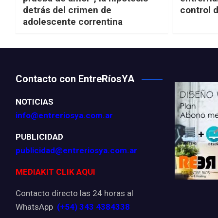
detrás del crimen de
control 
adolescente correntina
Contacto con EntreRíosYA
NOTICIAS
info@entreriosya.com.ar
PUBLICIDAD
publicidad@entreriosya.com.ar
MEDIAKIT CLIK AQUI
Contacto directo las 24 horas al
WhatsApp
(+54) 343 4384338