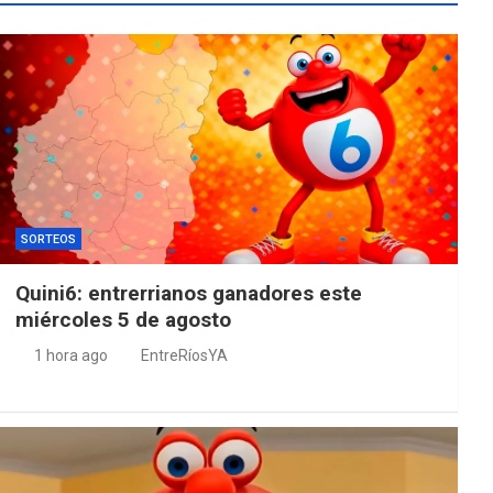
SORTEOS
Quini6: entrerrianos ganadores este
miércoles 5 de agosto
1 hora ago
EntreRíosYA