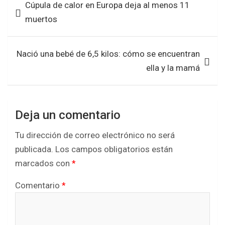
Cúpula de calor en Europa deja al menos 11
o
A
de
muertos
o
p
entradas
k
p
Nació una bebé de 6,5 kilos: cómo se encuentran
ella y la mamá
Deja un comentario
Tu dirección de correo electrónico no será
publicada.
Los campos obligatorios están
marcados con
*
Comentario
*