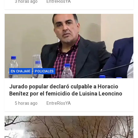
3 horas ago
EntreRíosYA
EN CHAJARÍ
POLICIALES
Jurado popular declaró culpable a Horacio
Benítez por el femicidio de Luisina Leoncino
5 horas ago
EntreRíosYA