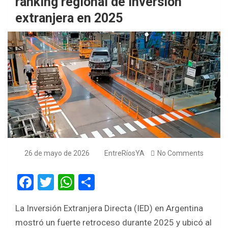
ranking regional de inversión
extranjera en 2025
26 de mayo de 2026
EntreRíosYA
No Comments
F
T
W
S
a
wi
h
h
La Inversión Extranjera Directa (IED) en Argentina
ce
tt
at
ar
mostró un fuerte retroceso durante 2025 y ubicó al