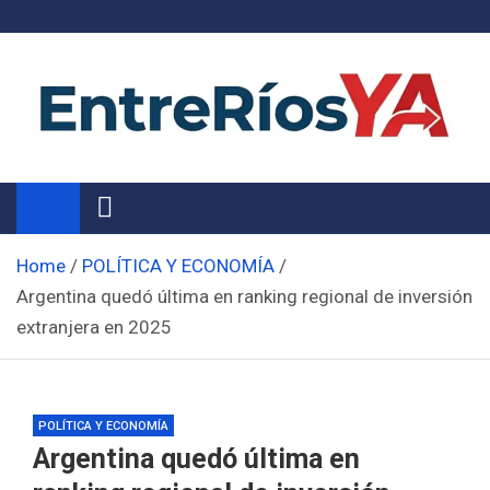
Skip
to
content
Noticias de Entre Ríos
Información de toda la provincia ahora
Home
POLÍTICA Y ECONOMÍA
Argentina quedó última en ranking regional de inversión
extranjera en 2025
POLÍTICA Y ECONOMÍA
Argentina quedó última en