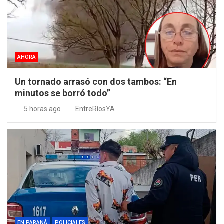
AHORA
Un tornado arrasó con dos tambos: “En
minutos se borró todo”
5 horas ago
EntreRíosYA
EN PARANÁ
POLICIALES