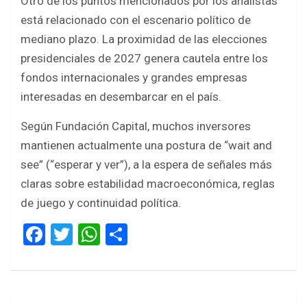
Otro de los puntos mencionados por los analistas
está relacionado con el escenario político de
mediano plazo. La proximidad de las elecciones
presidenciales de 2027 genera cautela entre los
fondos internacionales y grandes empresas
interesadas en desembarcar en el país.
Según Fundación Capital, muchos inversores
mantienen actualmente una postura de “wait and
see” (“esperar y ver”), a la espera de señales más
claras sobre estabilidad macroeconómica, reglas
de juego y continuidad política.
F
T
W
S
a
wi
h
h
ce
tt
at
ar
b
er
s
e
Navegación