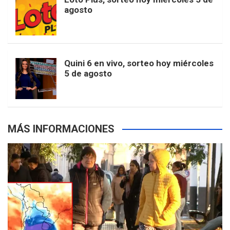
e
b
agosto
k
a
s
a
r
e
m
t
p
Quini 6 en vivo, sorteo hoy miércoles
5 de agosto
s
MÁS INFORMACIONES