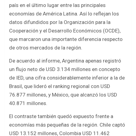
b
er
s
e
país en el último lugar entre las principales
o
A
economías de América Latina. Así lo reflejan los
o
p
datos difundidos por la Organización para la
k
p
Cooperación y el Desarrollo Económicos (OCDE),
que marcaron una importante diferencia respecto
de otros mercados de la región.
De acuerdo al informe, Argentina apenas registró
un flujo neto de USD 3.134 millones en concepto
de IED, una cifra considerablemente inferior a la de
Brasil, que lideró el ranking regional con USD
76.877 millones, y México, que alcanzó los USD
40.871 millones.
El contraste también quedó expuesto frente a
economías más pequeñas de la región. Chile captó
USD 13.152 millones, Colombia USD 11.462