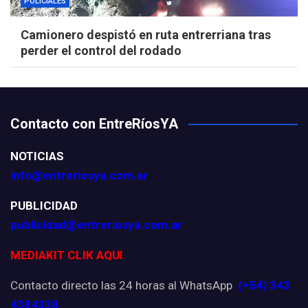
POLICIALES
Camionero despistó en ruta entrerriana tras
perder el control del rodado
Contacto con EntreRíosYA
NOTICIAS
info@entreriosya.com.ar
PUBLICIDAD
publicidad@entreriosya.com.ar
MEDIAKIT CLIK AQUI
Contacto directo las 24 horas al WhatsApp
(+54) 343
4384338