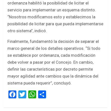
ordenanza habilitó la posibilidad de licitar el
servicio para implementar un esquema distinto.
“Nosotros modificamos esto y establecimos la
posibilidad de licitar para que pueda implementarse
otro sistema”, indicó.
Finalmente, fundamentó la decisión de separar el
marco general de los detalles operativos. “Si todo
se establece por ordenanza, cada modificación
debe volver a pasar por el Concejo. En cambio,
definir las características por decreto permite
mayor agilidad ante cambios que la dinámica del
sistema pueda requerir”, concluyó.
F
T
W
S
a
wi
h
h
ce
tt
at
ar