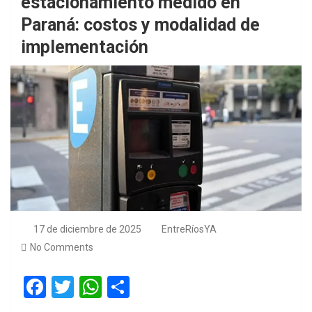
estacionamiento medido en
Paraná: costos y modalidad de
implementación
17 de diciembre de 2025
EntreRíosYA
No Comments
F
T
W
S
a
wi
h
h