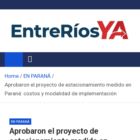
Skip
to
content
Noticias de Entre Ríos
Información de toda la provincia ahora
Home
EN PARANÁ
Aprobaron el proyecto de estacionamiento medido en
Paraná: costos y modalidad de implementación
EN PARANÁ
Aprobaron el proyecto de