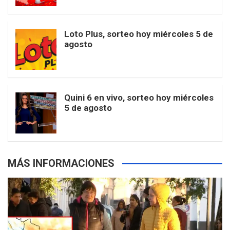
t
u
o
r
e
M
Loto Plus, sorteo hoy miércoles 5 de
e
b
agosto
k
a
s
a
r
e
m
t
p
Quini 6 en vivo, sorteo hoy miércoles
5 de agosto
s
MÁS INFORMACIONES