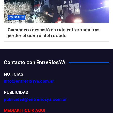
POLICIALES
Camionero despistó en ruta entrerriana tras
perder el control del rodado
Contacto con EntreRíosYA
NOTICIAS
info@entreriosya.com.ar
PUBLICIDAD
publicidad@entreriosya.com.ar
MEDIAKIT CLIK AQUI