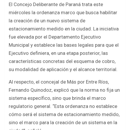
El Concejo Deliberante de Paraná trata este
ce
tt
at
ar
miércoles la ordenanza marco que busca habilitar
b
er
s
e
la creación de un nuevo sistema de
o
A
estacionamiento medido en la ciudad. La iniciativa
o
p
fue elevada por el Departamento Ejecutivo
k
p
Municipal y establece las bases legales para que el
Ejecutivo definiera, en una etapa posterior, las
características concretas del esquema de cobro,
su modalidad de aplicación y el alcance territorial.
Al respecto, el concejal de Más por Entre Ríos,
Fernando Quinodoz, explicó que la norma no fija un
sistema específico, sino que brinda el marco
regulatorio general. “Esta ordenanza no establece
cómo será el sistema de estacionamiento medido,
sino el marco para la creación de un sistema en la