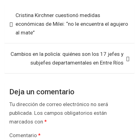
b
er
s
e
Navegación
Cristina Kirchner cuestionó medidas
o
A
de
económicas de Milei: “no le encuentra el agujero
o
p
entradas
al mate”
k
p
Cambios en la policía: quiénes son los 17 jefes y
subjefes departamentales en Entre Ríos
Deja un comentario
Tu dirección de correo electrónico no será
publicada.
Los campos obligatorios están
marcados con
*
Comentario
*