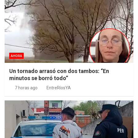
AHORA
Un tornado arrasó con dos tambos: “En
minutos se borró todo”
7 horas ago
EntreRíosYA