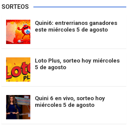
e
t
T
t
g
SORTEOS
i
u
e
b
a
o
e
l
Quini6: entrerrianos ganadores
t
T
d
este miércoles 5 de agosto
o
g
k
r
e
t
u
o
r
e
M
Loto Plus, sorteo hoy miércoles
e
b
5 de agosto
k
a
s
a
r
e
m
t
p
Quini 6 en vivo, sorteo hoy
miércoles 5 de agosto
s