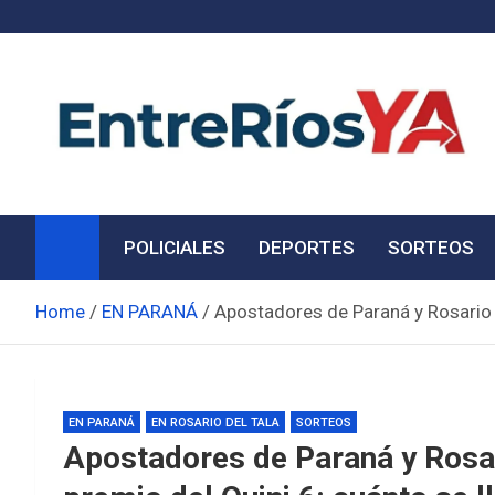
Skip
to
content
Noticias de Entre Ríos
Información de toda la provincia ahora
POLICIALES
DEPORTES
SORTEOS
Home
EN PARANÁ
Apostadores de Paraná y Rosario d
EN PARANÁ
EN ROSARIO DEL TALA
SORTEOS
Apostadores de Paraná y Rosar