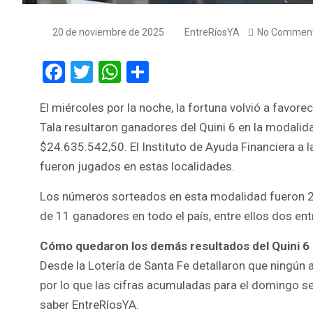
20 de noviembre de 2025
EntreRíosYA
No Commen
F
T
W
S
a
wi
h
h
El miércoles por la noche, la fortuna volvió a favor
ce
tt
at
ar
Tala resultaron ganadores del Quini 6 en la modalid
b
er
s
e
$24.635.542,50. El Instituto de Ayuda Financiera a 
o
A
fueron jugados en estas localidades.
o
p
Los números sorteados en esta modalidad fueron
k
p
de 11 ganadores en todo el país, entre ellos dos ent
Cómo quedaron los demás resultados del Quini 6
Desde la Lotería de Santa Fe detallaron que ningún a
por lo que las cifras acumuladas para el domingo s
saber EntreRíosYA.