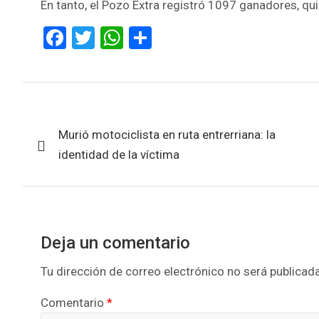
En tanto, el Pozo Extra registró 1097 ganadores, qu
F
T
W
S
a
wi
h
h
ce
tt
at
ar
b
er
s
e
Navegación
o
A
Murió motociclista en ruta entrerriana: la
de
o
p
identidad de la víctima
k
p
entradas
Deja un comentario
Tu dirección de correo electrónico no será publicada
Comentario
*