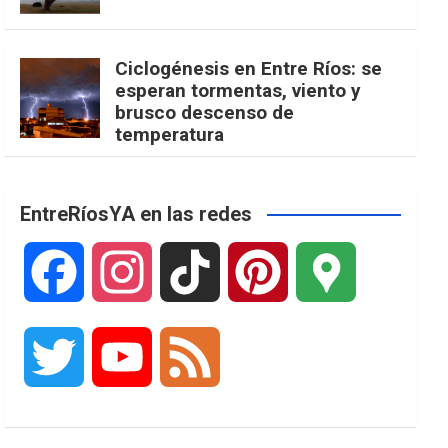
Ciclogénesis en Entre Ríos: se
esperan tormentas, viento y
brusco descenso de
temperatura
EntreRíosYA en las redes
F
I
T
P
G
a
n
i
i
o
T
Y
F
c
s
k
n
o
w
o
e