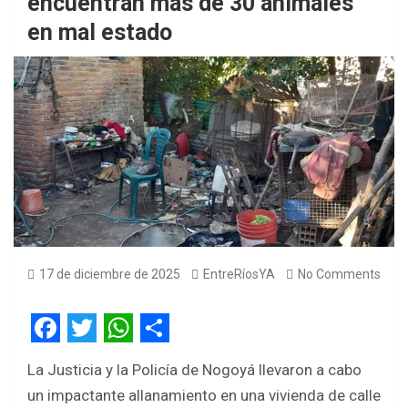
encuentran más de 30 animales
en mal estado
17 de diciembre de 2025
EntreRíosYA
No Comments
F
T
W
S
La Justicia y la Policía de Nogoyá llevaron a cabo
a
w
h
h
un impactante allanamiento en una vivienda de calle