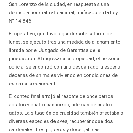
c
i
a
a
San Lorenzo de la ciudad, en respuesta a una
e
t
t
r
denuncia por maltrato animal, tipificado en la Ley
b
t
s
e
N° 14.346.
o
e
A
El operativo, que tuvo lugar durante la tarde del
o
r
p
lunes, se ejecutó tras una medida de allanamiento
k
p
librada por el Juzgado de Garantías de la
jurisdicción. Al ingresar a la propiedad, el personal
policial se encontró con una desgarradora escena:
decenas de animales viviendo en condiciones de
extrema precariedad.
El conteo final arrojó el rescate de once perros
adultos y cuatro cachorros, además de cuatro
gatos. La situación de crueldad también afectaba a
diversas especies de aves, recuperándose dos
cardenales, tres jilgueros y doce gallinas.