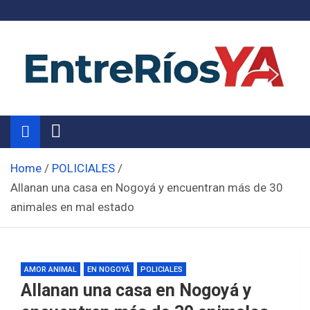
Skip
to
content
Noticias de Entre Ríos
Información de toda la provincia ahora
Home
POLICIALES
Allanan una casa en Nogoyá y encuentran más de 30
animales en mal estado
AMOR ANIMAL
EN NOGOYÁ
POLICIALES
Allanan una casa en Nogoyá y