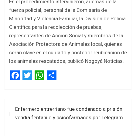
En el procedimiento intervinieron, además de la
fuerza policial, personal de la Comisaría de
Minoridad y Violencia Familiar, la División de Policía
Científica para la recolección de pruebas,
representantes de Acción Social y miembros de la
Asociación Protectora de Animales local, quienes
serán clave en el cuidado y posterior reubicación de
los animales rescatados, publicó Nogoyá Noticias.
F
T
W
S
a
w
h
h
Navegación
c
i
a
a
Enfermero entrerriano fue condenado a prisión:
de
e
t
t
r
vendía fentanilo y psicofármacos por Telegram
entradas
b
t
s
e
o
e
A