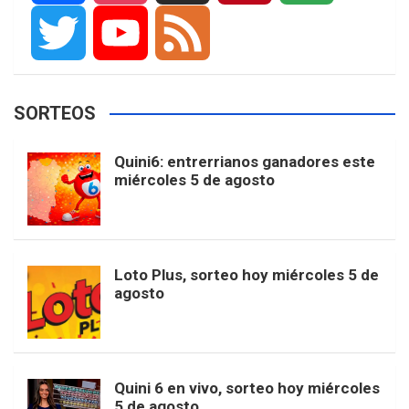
F
I
T
P
G
a
n
i
i
o
T
Y
F
SORTEOS
c
s
k
n
o
w
o
e
Quini6: entrerrianos ganadores este
miércoles 5 de agosto
e
t
T
t
g
i
u
e
b
a
o
e
l
t
T
d
Loto Plus, sorteo hoy miércoles 5 de
agosto
o
g
k
r
e
t
u
o
r
e
M
e
b
Quini 6 en vivo, sorteo hoy miércoles
5 de agosto