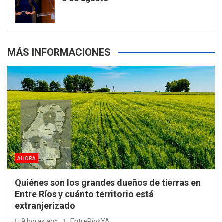
k
a
s
a
r
e
m
t
p
MÁS INFORMACIONES
s
AHORA
Quiénes son los grandes dueños de tierras en
Entre Ríos y cuánto territorio está
extranjerizado
9 horas ago
EntreRíosYA