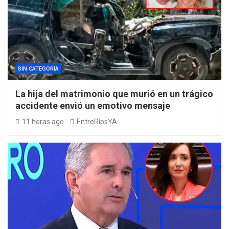
SIN CATEGORIA
La hija del matrimonio que murió en un trágico
accidente envió un emotivo mensaje
11 horas ago
EntreRíosYA