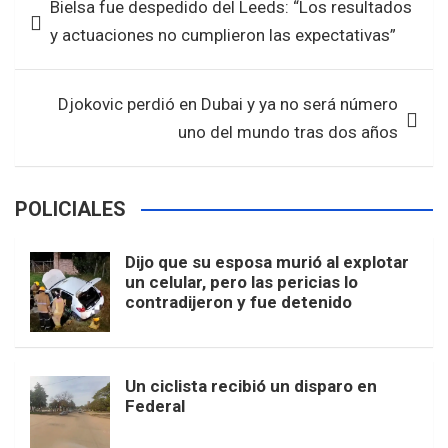
Bielsa fue despedido del Leeds: “Los resultados
o
A
de
y actuaciones no cumplieron las expectativas”
o
p
entradas
k
p
Djokovic perdió en Dubai y ya no será número
uno del mundo tras dos años
POLICIALES
Dijo que su esposa murió al explotar
un celular, pero las pericias lo
contradijeron y fue detenido
Un ciclista recibió un disparo en
Federal