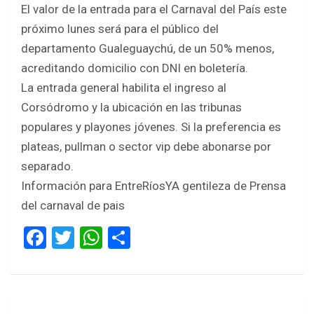
El valor de la entrada para el Carnaval del País este
próximo lunes será para el público del
departamento Gualeguaychú, de un 50% menos,
acreditando domicilio con DNI en boletería.
La entrada general habilita el ingreso al
Corsódromo y la ubicación en las tribunas
populares y playones jóvenes. Si la preferencia es
plateas, pullman o sector vip debe abonarse por
separado.
Información para EntreRíosYA gentileza de Prensa
del carnaval de pais
F
T
W
S
a
wi
h
h
ce
tt
at
ar
b
er
s
e
Navegación