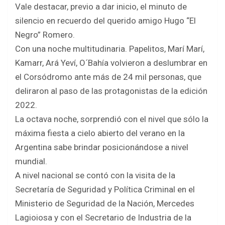
o
A
Vale destacar, previo a dar inicio, el minuto de
o
p
silencio en recuerdo del querido amigo Hugo “El
k
p
Negro” Romero.
Con una noche multitudinaria. Papelitos, Marí Marí,
Kamarr, Ará Yeví, O´Bahía volvieron a deslumbrar en
el Corsódromo ante más de 24 mil personas, que
deliraron al paso de las protagonistas de la edición
2022.
La octava noche, sorprendió con el nivel que sólo la
máxima fiesta a cielo abierto del verano en la
Argentina sabe brindar posicionándose a nivel
mundial.
A nivel nacional se contó con la visita de la
Secretaría de Seguridad y Política Criminal en el
Ministerio de Seguridad de la Nación, Mercedes
Lagioiosa y con el Secretario de Industria de la