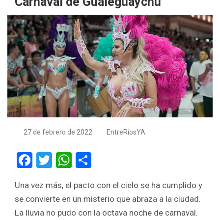
Carnaval de Gualeguaychú
27 de febrero de 2022
EntreRíosYA
F
T
W
S
a
wi
h
h
Una vez más, el pacto con el cielo se ha cumplido y
ce
tt
at
ar
se convierte en un misterio que abraza a la ciudad.
b
er
s
e
La lluvia no pudo con la octava noche de carnaval.