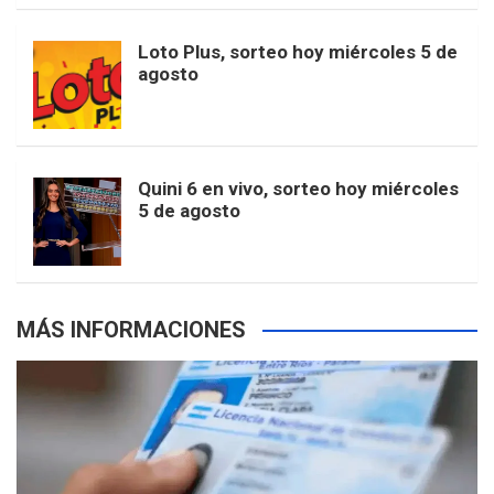
o
r
e
M
Loto Plus, sorteo hoy miércoles 5 de
e
b
agosto
k
a
s
a
r
e
m
t
p
Quini 6 en vivo, sorteo hoy miércoles
5 de agosto
s
MÁS INFORMACIONES