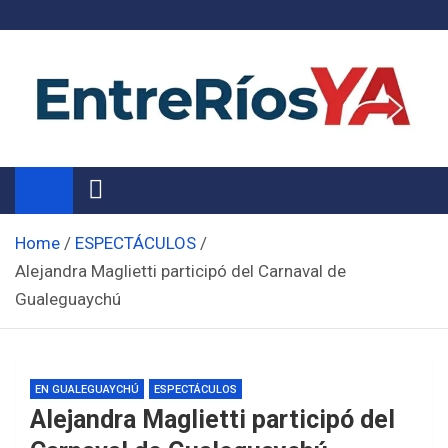
Skip
to
content
Noticias de Entre Ríos
Información de toda la provincia ahora
Home
ESPECTÁCULOS
Alejandra Maglietti participó del Carnaval de
Gualeguaychú
EN GUALEGUAYCHÚ
ESPECTÁCULOS
Alejandra Maglietti participó del