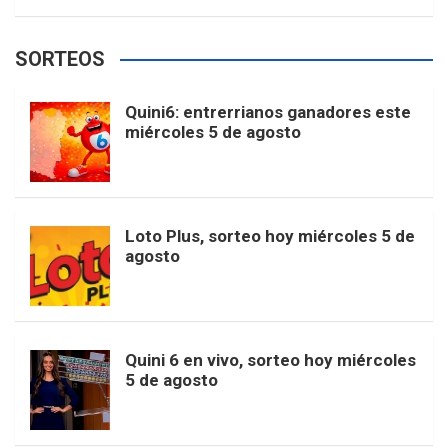
w
o
e
e
t
T
t
g
SORTEOS
i
u
e
b
a
o
e
l
Quini6: entrerrianos ganadores este
t
T
d
miércoles 5 de agosto
o
g
k
r
e
t
u
o
r
e
M
Loto Plus, sorteo hoy miércoles 5 de
e
b
agosto
k
a
s
a
r
e
m
t
p
Quini 6 en vivo, sorteo hoy miércoles
5 de agosto
s