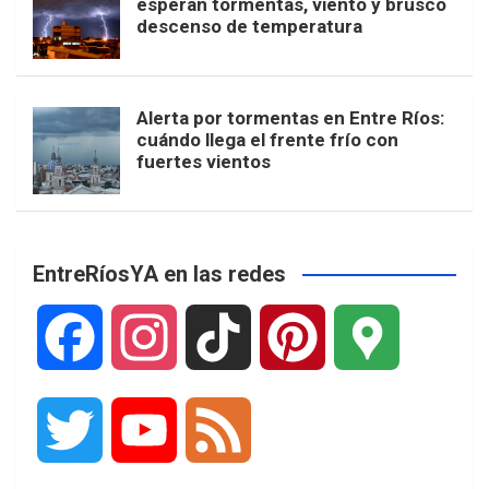
esperan tormentas, viento y brusco
descenso de temperatura
Alerta por tormentas en Entre Ríos:
cuándo llega el frente frío con
fuertes vientos
EntreRíosYA en las redes
F
I
T
P
G
a
n
i
i
o
T
Y
F
c
s
k
n
o