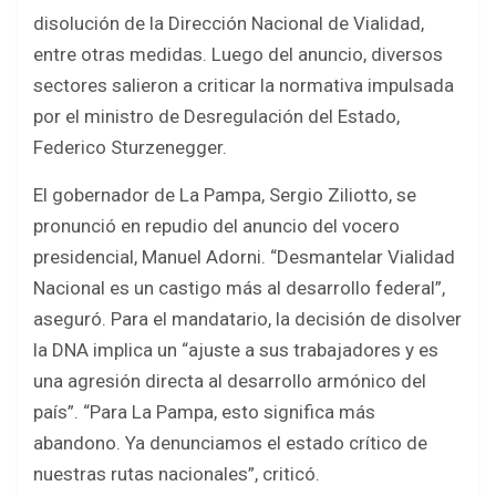
ce
tt
at
ar
disolución de la Dirección Nacional de Vialidad,
b
er
s
e
entre otras medidas. Luego del anuncio, diversos
o
A
sectores salieron a criticar la normativa impulsada
o
p
por el ministro de Desregulación del Estado,
k
p
Federico Sturzenegger.
El gobernador de La Pampa, Sergio Ziliotto, se
pronunció en repudio del anuncio del vocero
presidencial, Manuel Adorni. “Desmantelar Vialidad
Nacional es un castigo más al desarrollo federal”,
aseguró. Para el mandatario, la decisión de disolver
la DNA implica un “ajuste a sus trabajadores y es
una agresión directa al desarrollo armónico del
país”. “Para La Pampa, esto significa más
abandono. Ya denunciamos el estado crítico de
nuestras rutas nacionales”, criticó.