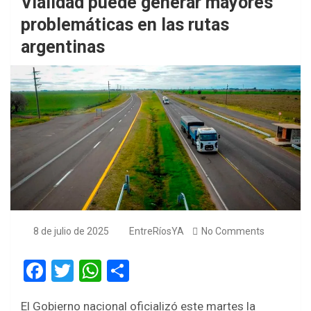
Vialidad puede generar mayores
problemáticas en las rutas
argentinas
8 de julio de 2025
EntreRíosYA
No Comments
F
T
W
S
a
wi
h
h
El Gobierno nacional oficializó este martes la