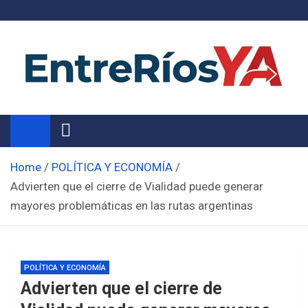
Skip
to
content
Noticias de Entre Ríos
Información de toda la provincia ahora
Home
POLÍTICA Y ECONOMÍA
Advierten que el cierre de Vialidad puede generar
mayores problemáticas en las rutas argentinas
POLÍTICA Y ECONOMÍA
Advierten que el cierre de