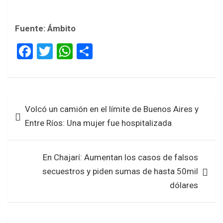
Fuente: Ámbito
F
T
W
S
a
wi
h
h
ce
tt
at
ar
b
er
s
e
Navegación
Volcó un camión en el límite de Buenos Aires y
o
A
de
Entre Ríos: Una mujer fue hospitalizada
o
p
entradas
k
p
En Chajarí: Aumentan los casos de falsos
secuestros y piden sumas de hasta 50mil
dólares