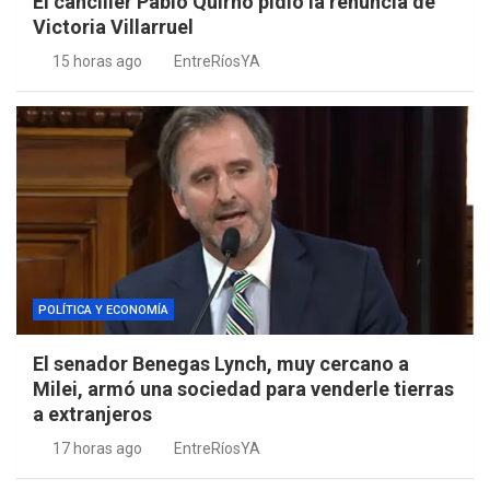
El canciller Pablo Quirno pidió la renuncia de
Victoria Villarruel
15 horas ago
EntreRíosYA
POLÍTICA Y ECONOMÍA
El senador Benegas Lynch, muy cercano a
Milei, armó una sociedad para venderle tierras
a extranjeros
17 horas ago
EntreRíosYA