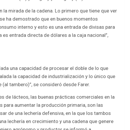
 la mirada de la cadena. Lo primero que tiene que ver
que se ha demostrado que en buenos momentos
onsumo interno y esto es una entrada de divisas para
a es entrada directa de dólares a la caja nacional”,
alada una capacidad de procesar el doble de lo que
alada la capacidad de industrialización y lo único que
e (al tambero)”, se consideró desde Farer.
es de lácteos, las buenas prácticas comerciales en la
ias para aumentar la producción primaria, son las
asar de una lechería defensiva, en la que los tambos
una lechería en crecimiento y una cadena que genere
ingeniero agrónomo y productor se informó a