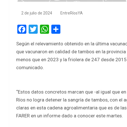
2 de julio de 2024
EntreRíosYA
F
T
W
S
a
wi
h
h
Según el relevamiento obtenido en la última vacuna
ce
tt
at
ar
que vacunaron en calidad de tambos en la provincia 
b
er
s
e
menos que en 2023 y la friolera de 247 desde 2015 
o
A
comunicado.
o
p
k
p
“Estos datos concretos marcan que -al igual que en 
Ríos no logra detener la sangría de tambos, con el a
claras en esta cadena agroalimentaria que es de la
FARER en un informe dado a conocer este martes.