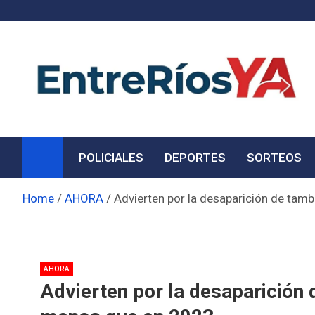
Skip
to
content
Noticias de Entre Ríos
Información de toda la provincia ahora
POLICIALES
DEPORTES
SORTEOS
Home
AHORA
Advierten por la desaparición de tam
AHORA
Advierten por la desaparición 