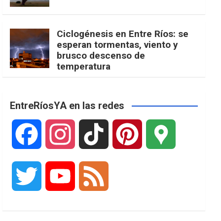
Ciclogénesis en Entre Ríos: se
esperan tormentas, viento y
brusco descenso de
temperatura
EntreRíosYA en las redes
F
I
T
P
G
a
n
i
i
o
T
Y
F
c
s
k
n
o
w
o
e