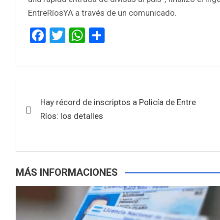
EntreRíosYA a través de un comunicado.
F
T
W
S
a
wi
h
h
ce
tt
at
ar
b
er
s
e
Navegación
o
A
Hay récord de inscriptos a Policía de Entre
de
o
p
Ríos: los detalles
k
p
entradas
MÁS INFORMACIONES