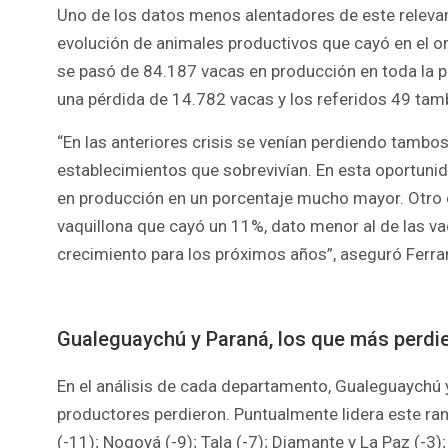
Uno de los datos menos alentadores de este relevami
evolución de animales productivos que cayó en el o
se pasó de 84.187 vacas en producción en toda la p
una pérdida de 14.782 vacas y los referidos 49 tamb
“En las anteriores crisis se venían perdiendo tambos
establecimientos que sobrevivían. En esta oportuni
en producción en un porcentaje mucho mayor. Otro d
vaquillona que cayó un 11%, dato menor al de las va
crecimiento para los próximos años”, aseguró Ferrar
Gualeguaychú y Paraná, los que más perdi
En el análisis de cada departamento, Gualeguaychú 
productores perdieron. Puntualmente lidera este ra
(-11); Nogoyá (-9); Tala (-7); Diamante y La Paz (-3); 