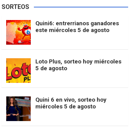
e
t
T
t
g
SORTEOS
i
u
e
b
a
o
e
l
Quini6: entrerrianos ganadores
t
T
d
este miércoles 5 de agosto
o
g
k
r
e
t
u
o
r
e
M
Loto Plus, sorteo hoy miércoles
e
b
5 de agosto
k
a
s
a
r
e
m
t
p
Quini 6 en vivo, sorteo hoy
miércoles 5 de agosto
s