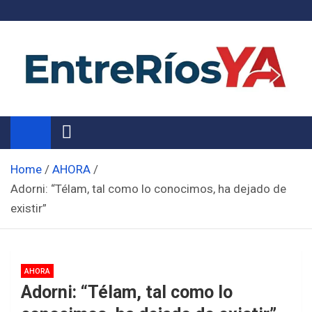
Skip
to
content
Noticias de Entre Ríos
Información de toda la provincia ahora
Home
AHORA
Adorni: “Télam, tal como lo conocimos, ha dejado de
existir”
AHORA
Adorni: “Télam, tal como lo