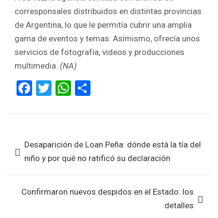
corresponsales distribuidos en distintas provincias
de Argentina, lo que le permitía cubrir una amplia
gama de eventos y temas. Asimismo, ofrecía unos
servicios de fotografía, videos y producciones
multimedia.
(NA)
F
T
W
S
a
wi
h
h
ce
tt
at
ar
b
er
s
e
Navegación
Desaparición de Loan Peña: dónde está la tía del
o
A
de
niño y por qué no ratificó su declaración
o
p
entradas
k
p
Confirmaron nuevos despidos en el Estado: los
detalles