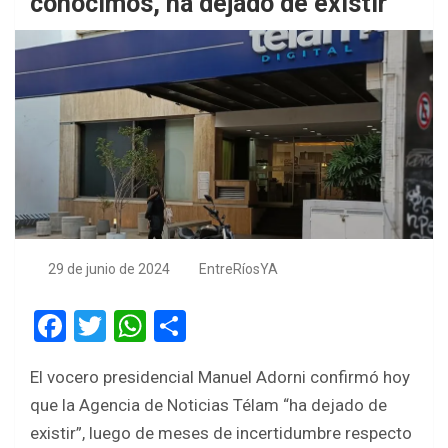
conocimos, ha dejado de existir”
29 de junio de 2024
EntreRíosYA
F
T
W
S
a
wi
h
h
El vocero presidencial Manuel Adorni confirmó hoy
ce
tt
at
ar
que la Agencia de Noticias Télam “ha dejado de
b
er
s
e
existir”, luego de meses de incertidumbre respecto