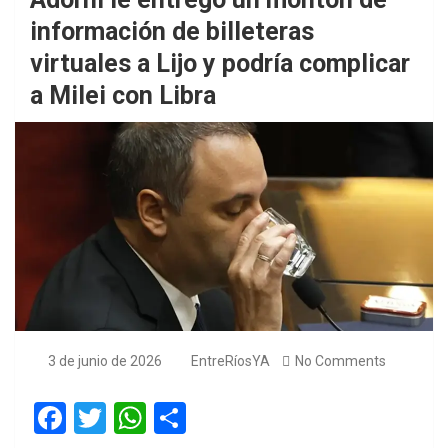
información de billeteras
virtuales a Lijo y podría complicar
a Milei con Libra
3 de junio de 2026
EntreRíosYA
No Comments
F
T
W
S