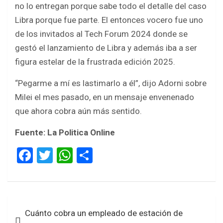
no lo entregan porque sabe todo el detalle del caso
Libra porque fue parte. El entonces vocero fue uno
de los invitados al Tech Forum 2024 donde se
gestó el lanzamiento de Libra y además iba a ser
figura estelar de la frustrada edición 2025.
“Pegarme a mí es lastimarlo a él”, dijo Adorni sobre
Milei el mes pasado, en un mensaje envenenado
que ahora cobra aún más sentido.
Fuente: La Politica Online
F
T
W
S
a
wi
h
h
ce
tt
at
ar
b
er
s
e
Navegación
Cuánto cobra un empleado de estación de
o
A
de