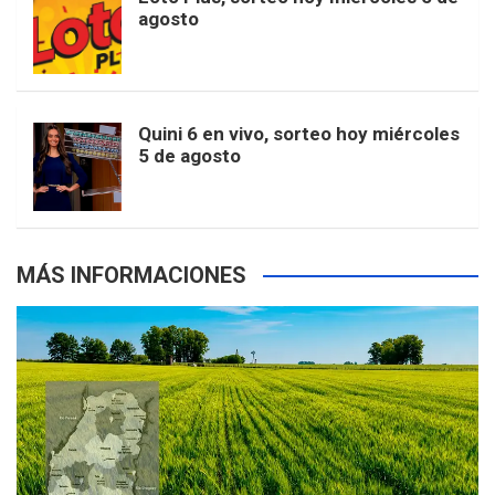
e
b
agosto
k
a
s
a
r
e
m
t
p
Quini 6 en vivo, sorteo hoy miércoles
5 de agosto
s
MÁS INFORMACIONES