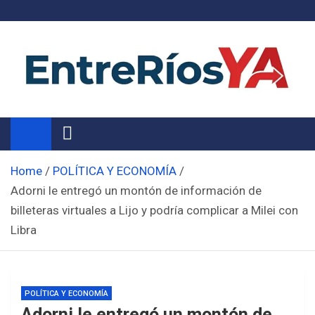
Skip
to
content
Noticias de Entre Ríos
Información de toda la provincia ahora
Home
POLÍTICA Y ECONOMÍA
Adorni le entregó un montón de información de
billeteras virtuales a Lijo y podría complicar a Milei con
Libra
POLÍTICA Y ECONOMÍA
Adorni le entregó un montón de