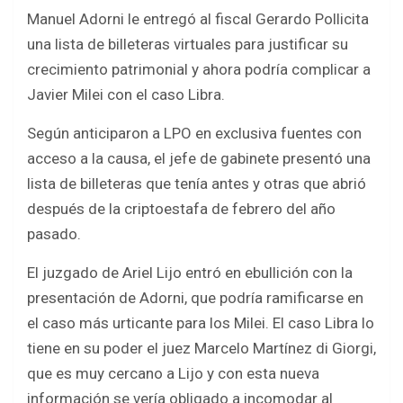
a
wi
h
h
Manuel Adorni le entregó al fiscal Gerardo Pollicita
ce
tt
at
ar
una lista de billeteras virtuales para justificar su
b
er
s
e
crecimiento patrimonial y ahora podría complicar a
o
A
Javier Milei con el caso Libra.
o
p
Según anticiparon a LPO en exclusiva fuentes con
k
p
acceso a la causa, el jefe de gabinete presentó una
lista de billeteras que tenía antes y otras que abrió
después de la criptoestafa de febrero del año
pasado.
El juzgado de Ariel Lijo entró en ebullición con la
presentación de Adorni, que podría ramificarse en
el caso más urticante para los Milei. El caso Libra lo
tiene en su poder el juez Marcelo Martínez di Giorgi,
que es muy cercano a Lijo y con esta nueva
información se vería obligado a incomodar al