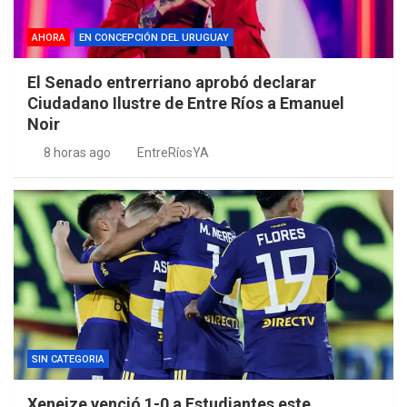
AHORA
EN CONCEPCIÓN DEL URUGUAY
El Senado entrerriano aprobó declarar
Ciudadano Ilustre de Entre Ríos a Emanuel
Noir
8 horas ago
EntreRíosYA
SIN CATEGORIA
Xeneize venció 1-0 a Estudiantes este