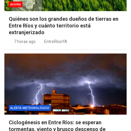
AHORA
Quiénes son los grandes dueños de tierras en
Entre Ríos y cuánto territorio está
extranjerizado
7 horas ago
EntreRíosYA
ALERTA METEOROLÓGICO
Ciclogénesis en Entre Ríos: se esperan
tormentas, viento y brusco descenso de