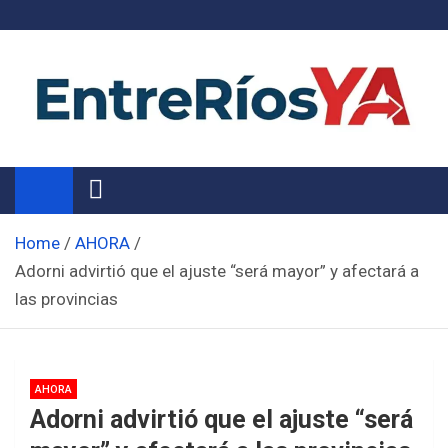
Skip
to
content
Noticias de Entre Ríos
Información de toda la provincia ahora
Home
AHORA
Adorni advirtió que el ajuste “será mayor” y afectará a
las provincias
AHORA
Adorni advirtió que el ajuste “será