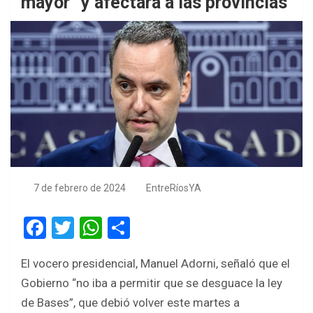
mayor” y afectará a las provincias
7 de febrero de 2024
EntreRíosYA
F
T
W
S
a
wi
h
h
El vocero presidencial, Manuel Adorni, señaló que el
ce
tt
at
ar
Gobierno “no iba a permitir que se desguace la ley
b
er
s
e
de Bases”, que debió volver este martes a