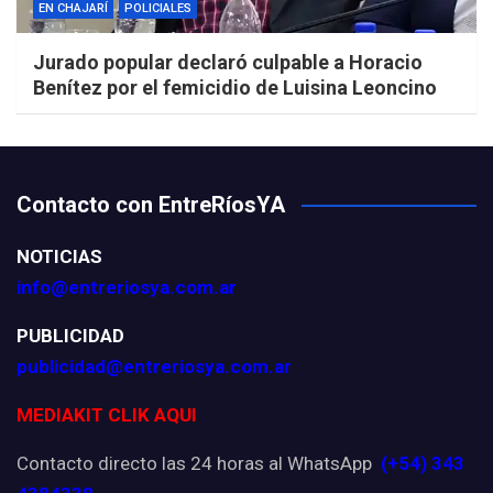
EN CHAJARÍ
POLICIALES
Jurado popular declaró culpable a Horacio
Benítez por el femicidio de Luisina Leoncino
Contacto con EntreRíosYA
NOTICIAS
info@entreriosya.com.ar
PUBLICIDAD
publicidad@entreriosya.com.ar
MEDIAKIT CLIK AQUI
Contacto directo las 24 horas al WhatsApp
(+54) 343