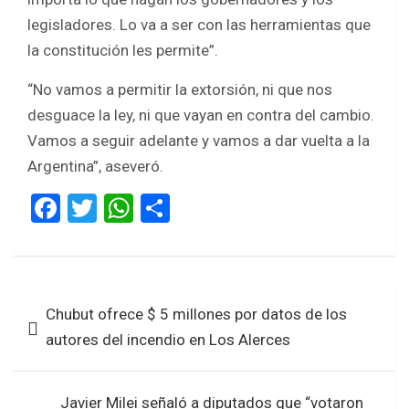
legisladores. Lo va a ser con las herramientas que
la constitución les permite”.
“No vamos a permitir la extorsión, ni que nos
desguace la ley, ni que vayan en contra del cambio.
Vamos a seguir adelante y vamos a dar vuelta a la
Argentina”, aseveró.
F
T
W
S
a
wi
h
h
ce
tt
at
ar
b
er
s
e
Navegación
Chubut ofrece $ 5 millones por datos de los
o
A
de
autores del incendio en Los Alerces
o
p
entradas
k
p
Javier Milei señaló a diputados que “votaron