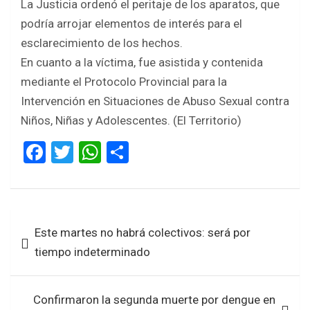
La Justicia ordenó el peritaje de los aparatos, que
podría arrojar elementos de interés para el
esclarecimiento de los hechos.
En cuanto a la víctima, fue asistida y contenida
mediante el Protocolo Provincial para la
Intervención en Situaciones de Abuso Sexual contra
Niños, Niñas y Adolescentes. (El Territorio)
F
T
W
S
a
wi
h
h
ce
tt
at
ar
b
er
s
e
Navegación
Este martes no habrá colectivos: será por
o
A
de
tiempo indeterminado
o
p
entradas
k
p
Confirmaron la segunda muerte por dengue en