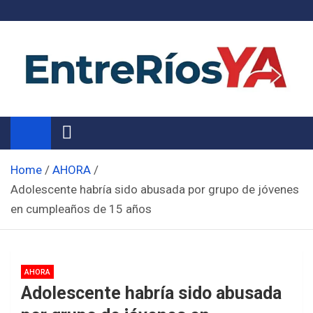
Skip
to
content
Noticias de Entre Ríos
Información de toda la provincia ahora
Home
AHORA
Adolescente habría sido abusada por grupo de jóvenes
en cumpleaños de 15 años
AHORA
Adolescente habría sido abusada