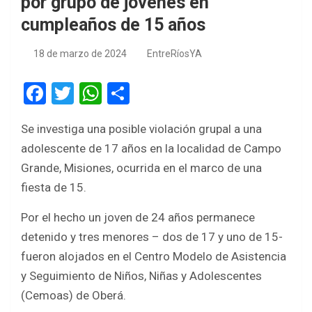
por grupo de jóvenes en
cumpleaños de 15 años
18 de marzo de 2024
EntreRíosYA
F
T
W
S
a
wi
h
h
Se investiga una posible violación grupal a una
ce
tt
at
ar
adolescente de 17 años en la localidad de Campo
b
er
s
e
Grande, Misiones, ocurrida en el marco de una
o
A
fiesta de 15.
o
p
Por el hecho un joven de 24 años permanece
k
p
detenido y tres menores – dos de 17 y uno de 15-
fueron alojados en el Centro Modelo de Asistencia
y Seguimiento de Niños, Niñas y Adolescentes
(Cemoas) de Oberá.