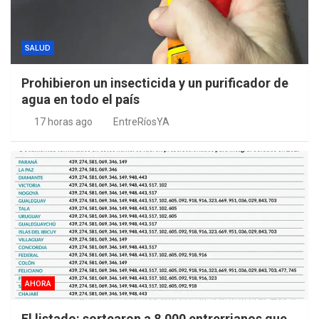
SALUD
Prohibieron un insecticida y un purificador de
agua en todo el país
17 horas ago
EntreRíosYA
AHORA
El listado: sortearon a 8.000 entrerrianos que