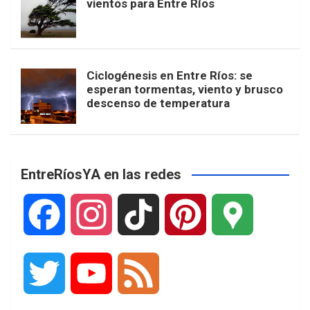
vientos para Entre Ríos
Ciclogénesis en Entre Ríos: se
esperan tormentas, viento y brusco
descenso de temperatura
EntreRíosYA en las redes
F
I
T
P
G
a
n
i
i
o
T
Y
F
c
s
k
n
o