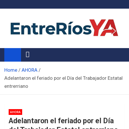
Skip
to
content
Noticias de Entre Ríos
Información de toda la provincia ahora
Home
AHORA
Adelantaron el feriado por el Día del Trabajador Estatal
entrerriano
AHORA
Adelantaron el feriado por el Día