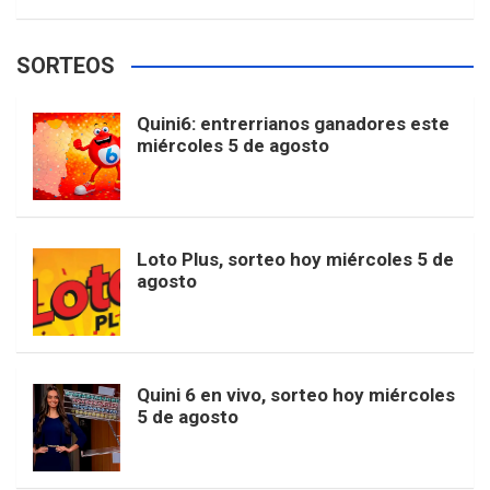
w
o
e
e
t
T
t
g
SORTEOS
i
u
e
b
a
o
e
l
Quini6: entrerrianos ganadores este
t
T
d
miércoles 5 de agosto
o
g
k
r
e
t
u
o
r
e
M
Loto Plus, sorteo hoy miércoles 5 de
e
b
agosto
k
a
s
a
r
e
m
t
p
Quini 6 en vivo, sorteo hoy miércoles
5 de agosto
s