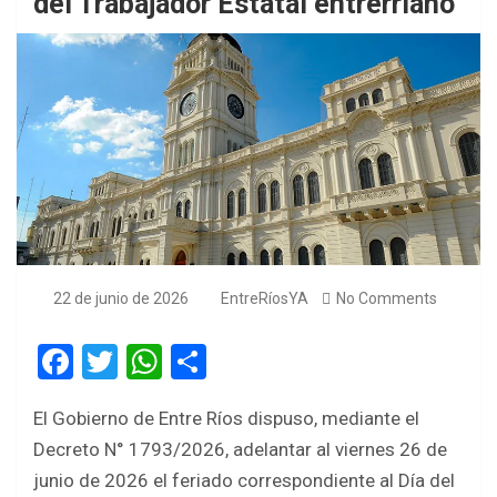
del Trabajador Estatal entrerriano
22 de junio de 2026
EntreRíosYA
No Comments
F
T
W
S
a
wi
h
h
El Gobierno de Entre Ríos dispuso, mediante el
ce
tt
at
ar
Decreto N° 1793/2026, adelantar al viernes 26 de
b
er
s
e
junio de 2026 el feriado correspondiente al Día del