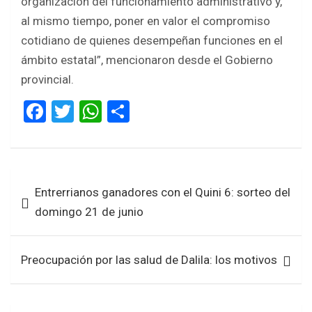
organización del funcionamiento administrativo y,
al mismo tiempo, poner en valor el compromiso
cotidiano de quienes desempeñan funciones en el
ámbito estatal”, mencionaron desde el Gobierno
provincial.
F
T
W
S
a
wi
h
h
ce
tt
at
ar
b
er
s
e
Navegación
Entrerrianos ganadores con el Quini 6: sorteo del
o
A
de
domingo 21 de junio
o
p
entradas
k
p
Preocupación por las salud de Dalila: los motivos