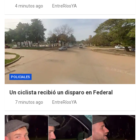
4 minutos ago
EntreRíosYA
POLICIALES
Un ciclista recibió un disparo en Federal
7 minutos ago
EntreRíosYA