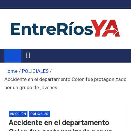
Skip
to
content
Noticias de Entre Ríos
Información de toda la provincia ahora
Home
POLICIALES
Accidente en el departamento Colon fue protagonizado
por un grupo de jóvenes
EN COLÓN
POLICIALES
Accidente en el departamento