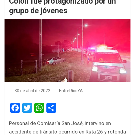
Colon fue protagonizado por un
grupo de jóvenes
30 de abril de 2022
EntreRíosYA
F
T
W
S
a
wi
h
h
Personal de Comisaría San José, intervino en
ce
tt
at
ar
accidente de tránsito ocurrido en Ruta 26 y rotonda