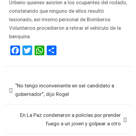
Urbano quienes asisten a los ocupantes del rodado,
constatando que ninguno de ellos resultó
lesionado, así mismo personal de Bomberos
Voluntarios procedieron a retirar el vehículo de la
banquina.
F
T
W
S
a
wi
h
h
ce
tt
at
ar
b
er
s
e
Navegación
“No tengo inconveniente en ser candidato a
o
A
de
gobernador”, dijo Rogel
o
p
entradas
k
p
En La Paz condenaron a policías por prender
fuego a un joven y golpear a otro