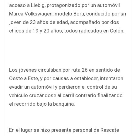
b
er
s
e
acceso a Liebig, protagonizado por un automóvil
o
A
Marca Volkswagen, modelo Bora, conducido por un
o
p
joven de 23 años de edad, acompañado por dos
k
p
chicos de 19 y 20 años, todos radicados en Colón.
Los jóvenes circulaban por ruta 26 en sentido de
Oeste a Este, y por causas a establecer, intentaron
evadir un automóvil y perdieron el control de su
vehículo cruzándose al carril contrario finalizando
el recorrido bajo la banquina.
En el lugar se hizo presente personal de Rescate