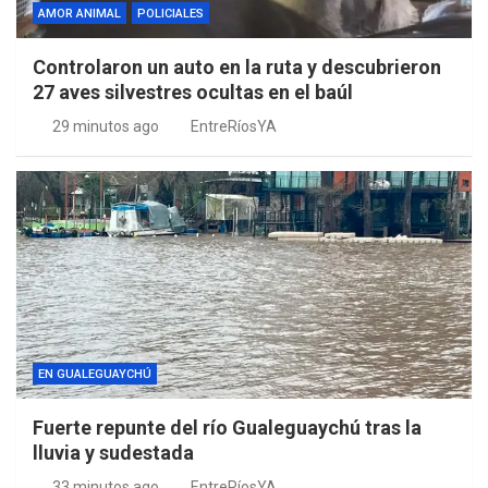
AMOR ANIMAL
POLICIALES
Controlaron un auto en la ruta y descubrieron
27 aves silvestres ocultas en el baúl
29 minutos ago
EntreRíosYA
EN GUALEGUAYCHÚ
Fuerte repunte del río Gualeguaychú tras la
lluvia y sudestada
33 minutos ago
EntreRíosYA