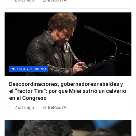
2 días ago
EntreRíosYA
POLÍTICA Y ECONOMÍA
Descoordinaciones, gobernadores rebeldes y
el “factor Tini”: por qué Milei sufrió un calvario
en el Congreso
2 días ago
EntreRíosYA