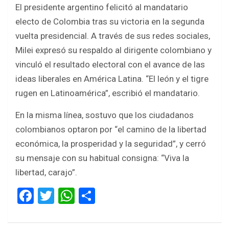
El presidente argentino felicitó al mandatario
electo de Colombia tras su victoria en la segunda
vuelta presidencial. A través de sus redes sociales,
Milei expresó su respaldo al dirigente colombiano y
vinculó el resultado electoral con el avance de las
ideas liberales en América Latina. “El león y el tigre
rugen en Latinoamérica”, escribió el mandatario.
En la misma línea, sostuvo que los ciudadanos
colombianos optaron por “el camino de la libertad
económica, la prosperidad y la seguridad”, y cerró
su mensaje con su habitual consigna: “Viva la
libertad, carajo”.
F
T
W
S
a
wi
h
h
ce
tt
at
ar