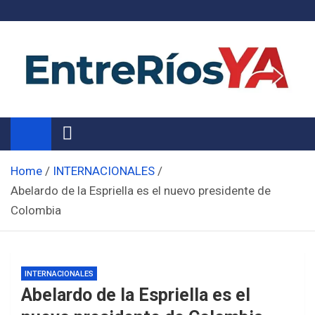
Skip
to
content
Noticias de Entre Ríos
Información de toda la provincia ahora
Home
INTERNACIONALES
Abelardo de la Espriella es el nuevo presidente de
Colombia
INTERNACIONALES
Abelardo de la Espriella es el