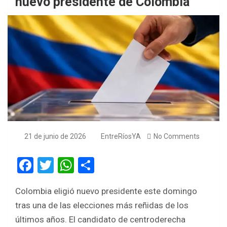
nuevo presidente de Colombia
21 de junio de 2026
EntreRíosYA
No Comments
F
T
W
S
a
wi
h
h
Colombia eligió nuevo presidente este domingo
ce
tt
at
ar
tras una de las elecciones más reñidas de los
b
er
s
e
últimos años. El candidato de centroderecha