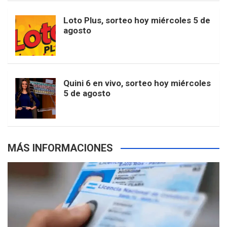
o
r
e
M
Loto Plus, sorteo hoy miércoles 5 de
e
b
agosto
k
a
s
a
r
e
m
t
p
Quini 6 en vivo, sorteo hoy miércoles
5 de agosto
s
MÁS INFORMACIONES