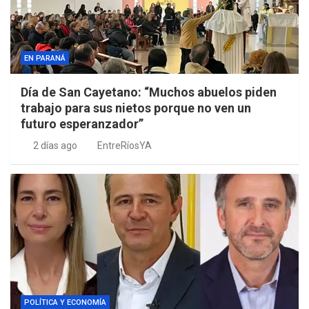
EN PARANÁ
Día de San Cayetano: “Muchos abuelos piden
trabajo para sus nietos porque no ven un
futuro esperanzador”
2 días ago
EntreRíosYA
POLÍTICA Y ECONOMÍA