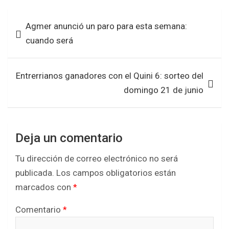
b
er
s
e
Navegación
Agmer anunció un paro para esta semana:
o
A
de
cuando será
o
p
entradas
k
p
Entrerrianos ganadores con el Quini 6: sorteo del
domingo 21 de junio
Deja un comentario
Tu dirección de correo electrónico no será
publicada.
Los campos obligatorios están
marcados con
*
Comentario
*