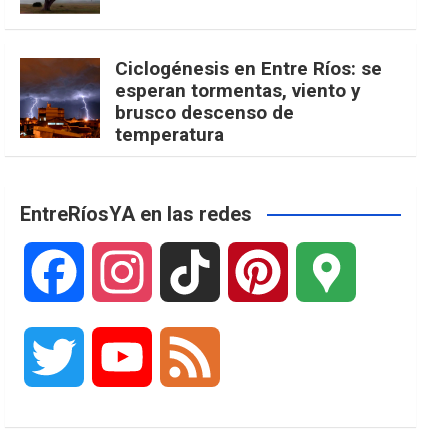
Ciclogénesis en Entre Ríos: se
esperan tormentas, viento y
brusco descenso de
temperatura
EntreRíosYA en las redes
F
I
T
P
G
a
n
i
i
o
T
Y
F
c
s
k
n
o
w
o
e