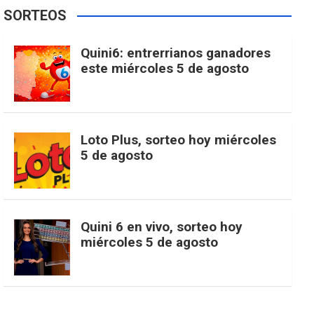
e
t
T
t
g
SORTEOS
i
u
e
b
a
o
e
l
Quini6: entrerrianos ganadores
t
T
d
este miércoles 5 de agosto
o
g
k
r
e
t
u
o
r
e
M
Loto Plus, sorteo hoy miércoles
e
b
5 de agosto
k
a
s
a
r
e
m
t
p
Quini 6 en vivo, sorteo hoy
miércoles 5 de agosto
s