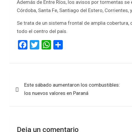
Además de Entre Ríos, los avisos por tormentas se 
Córdoba, Santa Fe, Santiago del Estero, Corrientes,
Se trata de un sistema frontal de amplia cobertura,
todo el centro del país.
F
T
W
S
a
wi
h
h
ce
tt
at
ar
b
er
s
e
Navegación
o
A
Este sábado aumentaron los combustibles:
de
o
p
los nuevos valores en Paraná
k
p
entradas
Deja un comentario