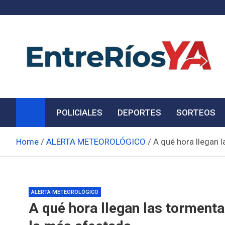
Skip
to
content
Noticias de Entre Ríos
Información de toda la provincia ahora
POLICIALES
DEPORTES
SORTEOS
Home
ALERTA METEOROLÓGICO
A qué hora llegan 
ALERTA METEOROLÓGICO
A qué hora llegan las tormenta