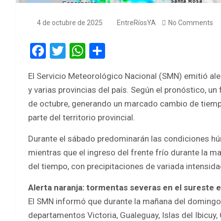
4 de octubre de 2025
EntreRíosYA
No Comments
F
T
W
S
a
wi
h
h
El Servicio Meteorológico Nacional (SMN) emitió ale
ce
tt
at
ar
y varias provincias del país. Según el pronóstico, un
b
er
s
e
de octubre, generando un marcado cambio de tiempo
o
A
parte del territorio provincial.
o
p
Durante el sábado predominarán las condiciones húm
k
p
mientras que el ingreso del frente frío durante la
del tiempo, con precipitaciones de variada intensida
Alerta naranja: tormentas severas en el sureste 
El SMN informó que durante la mañana del domingo r
departamentos Victoria, Gualeguay, Islas del Ibicuy