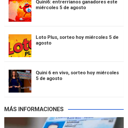
Quini6: entrerrianos ganadores este
t
T
d
miércoles 5 de agosto
o
g
k
r
e
t
u
o
r
e
M
Loto Plus, sorteo hoy miércoles 5 de
e
b
agosto
k
a
s
a
r
e
m
t
p
Quini 6 en vivo, sorteo hoy miércoles
5 de agosto
s
MÁS INFORMACIONES