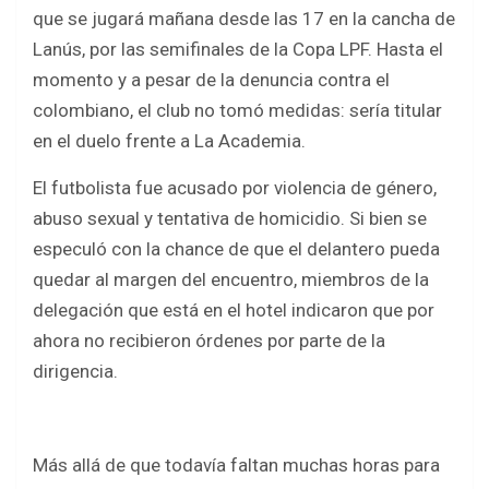
b
er
s
e
que se jugará mañana desde las 17 en la cancha de
o
A
Lanús, por las semifinales de la Copa LPF. Hasta el
o
p
momento y a pesar de la denuncia contra el
k
p
colombiano, el club no tomó medidas: sería titular
en el duelo frente a La Academia.
El futbolista fue acusado por violencia de género,
abuso sexual y tentativa de homicidio. Si bien se
especuló con la chance de que el delantero pueda
quedar al margen del encuentro, miembros de la
delegación que está en el hotel indicaron que por
ahora no recibieron órdenes por parte de la
dirigencia.
Más allá de que todavía faltan muchas horas para