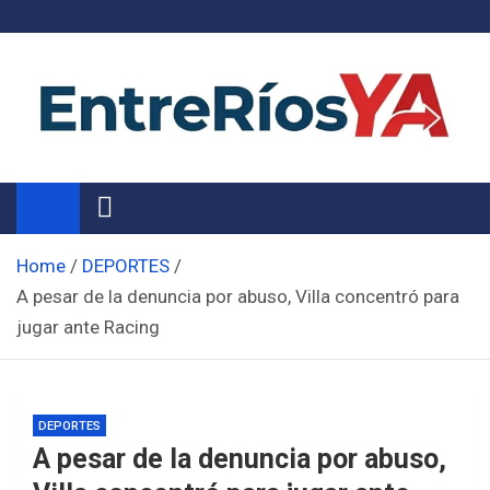
Skip
to
content
Noticias de Entre Ríos
Información de toda la provincia ahora
Home
DEPORTES
A pesar de la denuncia por abuso, Villa concentró para
jugar ante Racing
DEPORTES
A pesar de la denuncia por abuso,