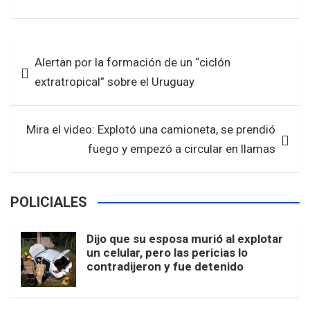
a
wi
h
h
ce
tt
at
ar
b
er
s
e
Navegación
Alertan por la formación de un “ciclón
o
A
de
extratropical” sobre el Uruguay
o
p
entradas
k
p
Mira el video: Explotó una camioneta, se prendió
fuego y empezó a circular en llamas
POLICIALES
Dijo que su esposa murió al explotar
un celular, pero las pericias lo
contradijeron y fue detenido