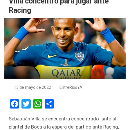
Villa concentró para jugar ante
Racing
13 de mayo de 2022
EntreRíosYA
F
T
W
S
a
wi
h
h
Sebastián Villa se encuentra concentrado junto al
ce
tt
at
ar
plantel de Boca a la espera del partido ante Racing,