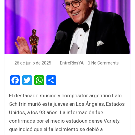
26 de junio de 2025
EntreRíosYA
No Comments
F
T
W
S
a
wi
h
h
El destacado músico y compositor argentino Lalo
ce
tt
at
ar
Schifrin murió este jueves en Los Ángeles, Estados
b
er
s
e
Unidos, a los 93 años. La información fue
o
A
confirmada por el medio estadounidense Variety,
o
p
que indicó que el fallecimiento se debió a