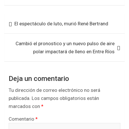
ce
tt
at
ar
b
er
s
e
Navegación
El espectáculo de luto, murió René Bertrand
o
A
de
o
p
entradas
k
p
Cambió el pronostico y un nuevo pulso de aire
polar impactará de lleno en Entre Ríos
Deja un comentario
Tu dirección de correo electrónico no será
publicada.
Los campos obligatorios están
marcados con
*
Comentario
*