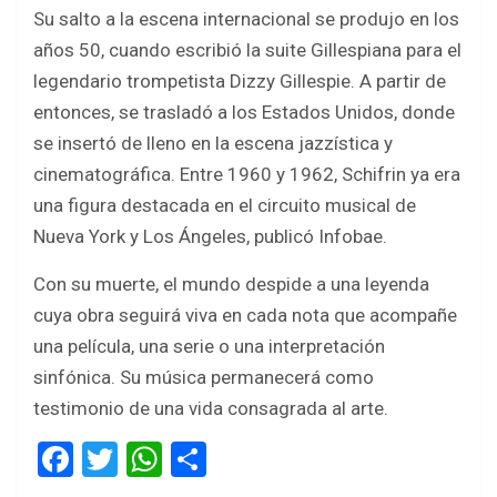
Su salto a la escena internacional se produjo en los
años 50, cuando escribió la suite Gillespiana para el
legendario trompetista Dizzy Gillespie. A partir de
entonces, se trasladó a los Estados Unidos, donde
se insertó de lleno en la escena jazzística y
cinematográfica. Entre 1960 y 1962, Schifrin ya era
una figura destacada en el circuito musical de
Nueva York y Los Ángeles, publicó Infobae.
Con su muerte, el mundo despide a una leyenda
cuya obra seguirá viva en cada nota que acompañe
una película, una serie o una interpretación
sinfónica. Su música permanecerá como
testimonio de una vida consagrada al arte.
F
T
W
S
a
wi
h
h