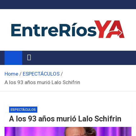
Skip
to
content
Noticias de Entre Ríos
Información de toda la provincia ahora
Home
ESPECTÁCULOS
A los 93 años murió Lalo Schifrin
ESPECTÁCULOS
A los 93 años murió Lalo Schifrin