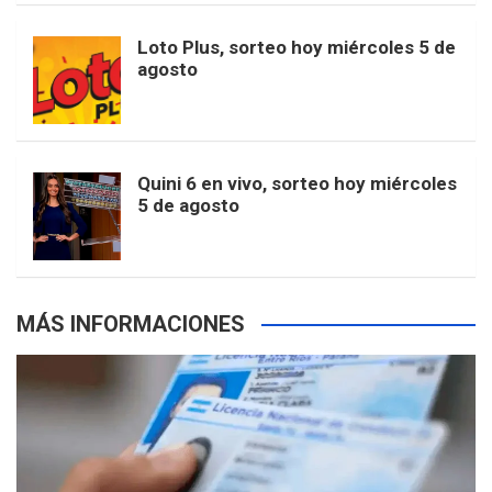
o
r
e
M
Loto Plus, sorteo hoy miércoles 5 de
e
b
agosto
k
a
s
a
r
e
m
t
p
Quini 6 en vivo, sorteo hoy miércoles
5 de agosto
s
MÁS INFORMACIONES