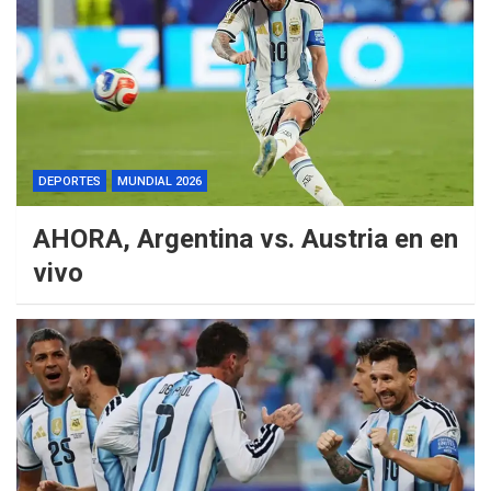
DEPORTES
MUNDIAL 2026
AHORA, Argentina vs. Austria en en
vivo