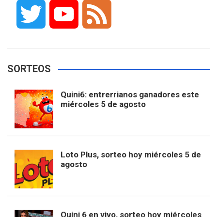
a
n
i
i
o
T
Y
F
c
s
k
n
o
w
o
e
e
t
T
t
g
SORTEOS
i
u
e
b
a
o
e
l
Quini6: entrerrianos ganadores este
t
T
d
miércoles 5 de agosto
o
g
k
r
e
t
u
o
r
e
M
Loto Plus, sorteo hoy miércoles 5 de
e
b
agosto
k
a
s
a
r
e
m
t
p
Quini 6 en vivo, sorteo hoy miércoles