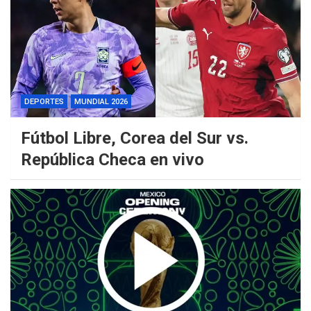
DEPORTES
MUNDIAL 2026
Fútbol Libre, Corea del Sur vs.
República Checa en vivo