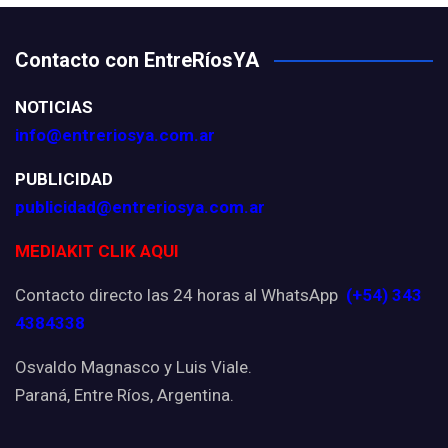
Contacto con EntreRíosYA
NOTICIAS
info@entreriosya.com.ar
PUBLICIDAD
publicidad@entreriosya.com.ar
MEDIAKIT CLIK AQUI
Contacto directo las 24 horas al WhatsApp
(+54) 343
4384338
Osvaldo Magnasco y Luis Viale.
Paraná, Entre Ríos, Argentina.