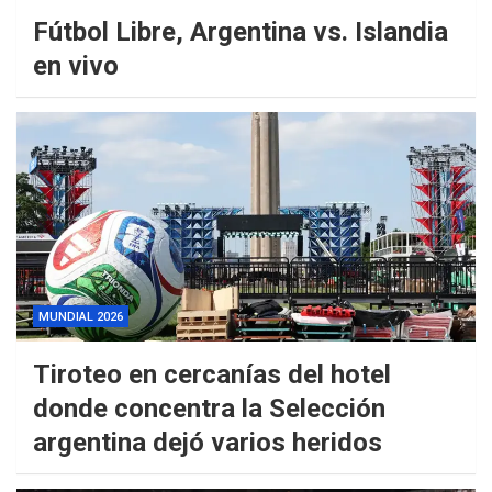
Fútbol Libre, Argentina vs. Islandia
en vivo
MUNDIAL 2026
Tiroteo en cercanías del hotel
donde concentra la Selección
argentina dejó varios heridos