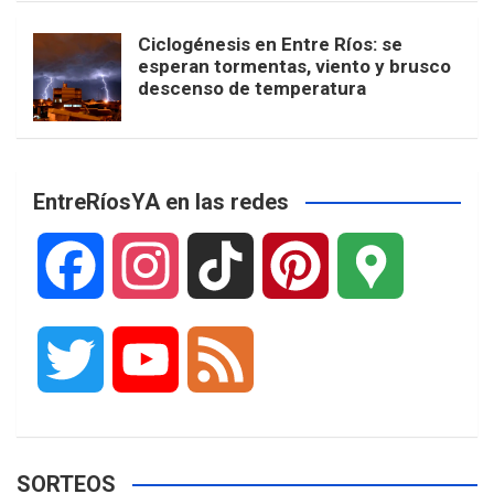
Ciclogénesis en Entre Ríos: se
esperan tormentas, viento y brusco
descenso de temperatura
EntreRíosYA en las redes
F
I
T
P
G
a
n
i
i
o
T
Y
F
c
s
k
n
o
w
o
e
e
t
T
t
g
SORTEOS
i
u
e