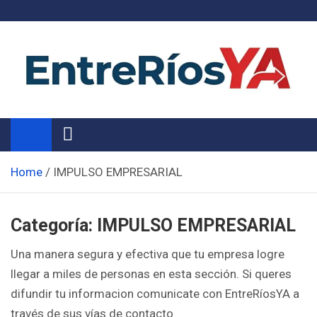
Skip
to
content
Noticias de Entre Ríos
Información de toda la provincia ahora
Home
IMPULSO EMPRESARIAL
Categoría:
IMPULSO EMPRESARIAL
Una manera segura y efectiva que tu empresa logre
llegar a miles de personas en esta sección. Si queres
difundir tu informacion comunicate con EntreRíosYA a
través de sus vías de contacto.