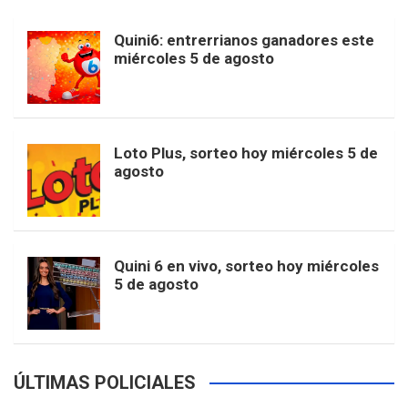
b
a
o
e
l
Quini6: entrerrianos ganadores este
t
T
d
miércoles 5 de agosto
o
g
k
r
e
t
u
o
r
e
M
Loto Plus, sorteo hoy miércoles 5 de
e
b
agosto
k
a
s
a
r
e
m
t
p
Quini 6 en vivo, sorteo hoy miércoles
5 de agosto
s
ÚLTIMAS POLICIALES