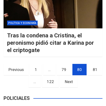
POLÍTICA Y ECONOMÍA
Tras la condena a Cristina, el
peronismo pidió citar a Karina por
el criptogate
Paginación
Previous
1
…
79
80
81
de
entradas
…
122
Next
POLICIALES