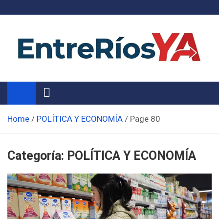
Skip
to
content
Noticias de Entre Ríos
Información de toda la provincia ahora
Home
POLÍTICA Y ECONOMÍA
Page 80
Categoría:
POLÍTICA Y ECONOMÍA