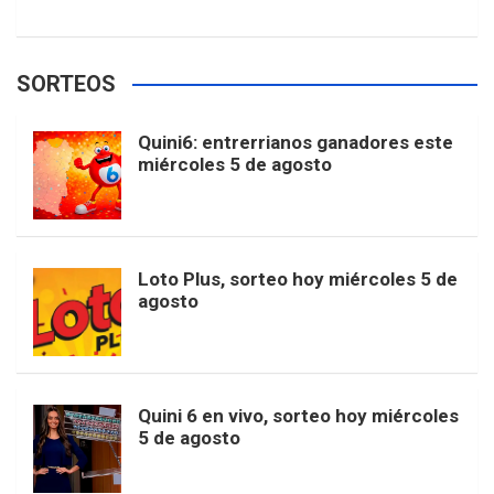
w
o
e
e
t
T
t
g
SORTEOS
i
u
e
b
a
o
e
l
Quini6: entrerrianos ganadores este
t
T
d
miércoles 5 de agosto
o
g
k
r
e
t
u
o
r
e
M
Loto Plus, sorteo hoy miércoles 5 de
e
b
agosto
k
a
s
a
r
e
m
t
p
Quini 6 en vivo, sorteo hoy miércoles
5 de agosto
s