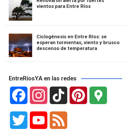
Renovaron alerta por fuertes
vientos para Entre Ríos
Ciclogénesis en Entre Ríos: se
esperan tormentas, viento y brusco
descenso de temperatura
EntreRíosYA en las redes
F
I
T
P
G
a
n
i
i
o
T
Y
F
c
s
k
n
o